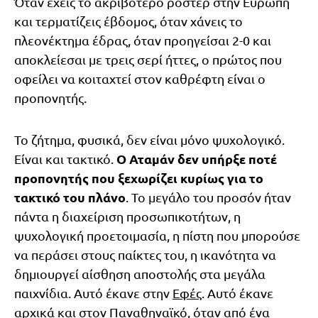
Όταν έχεις το ακριβότερο ρόστερ στην Ευρώπη
και τερματίζεις έβδομος, όταν χάνεις το
πλεονέκτημα έδρας, όταν προηγείσαι 2-0 και
αποκλείεσαι με τρεις σερί ήττες, ο πρώτος που
οφείλει να κοιταχτεί στον καθρέφτη είναι ο
προπονητής.
Το ζήτημα, φυσικά, δεν είναι μόνο ψυχολογικό.
Ο Αταμάν δεν υπήρξε ποτέ
Είναι και τακτικό.
προπονητής που ξεχωρίζει κυρίως για το
τακτικό του πλάνο
. Το μεγάλο του προσόν ήταν
πάντα η διαχείριση προσωπικοτήτων, η
ψυχολογική προετοιμασία, η πίστη που μπορούσε
να περάσει στους παίκτες του, η ικανότητα να
δημιουργεί αίσθηση αποστολής στα μεγάλα
παιχνίδια. Αυτό έκανε στην
Εφές
. Αυτό έκανε
αρχικά και στον Παναθηναϊκό, όταν από ένα