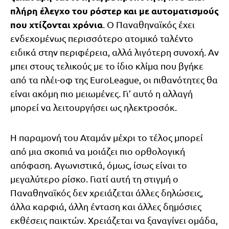
πλήρη έλεγχο του ρόστερ και με αυτοματισμούς
που χτίζονται χρόνια
. Ο Παναθηναϊκός έχει
ενδεχομένως περισσότερο ατομικό ταλέντο
ειδικά στην περιφέρεια, αλλά λιγότερη συνοχή. Αν
μπει στους τελικούς με το ίδιο κλίμα που βγήκε
από τα πλέι-οφ της EuroLeague, οι πιθανότητες θα
είναι ακόμη πιο μειωμένες. Γι’ αυτό η αλλαγή
μπορεί να λειτουργήσει ως ηλεκτροσόκ.
Η παραμονή του Αταμάν μέχρι το τέλος μπορεί
από μια σκοπιά να μοιάζει πιο ορθολογική
απόφαση. Αγωνιστικά, όμως, ίσως είναι το
μεγαλύτερο ρίσκο. Γιατί αυτή τη στιγμή ο
Παναθηναϊκός δεν χρειάζεται άλλες δηλώσεις,
άλλα καρφιά, άλλη ένταση και άλλες δημόσιες
εκθέσεις παικτών. Χρειάζεται να ξαναγίνει ομάδα,