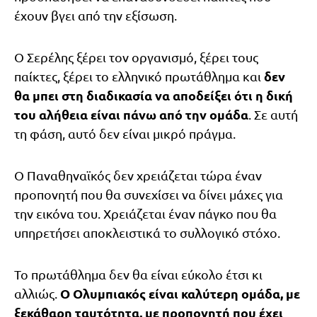
έχουν βγει από την εξίσωση.
Ο Σερέλης ξέρει τον οργανισμό, ξέρει τους
δεν
παίκτες, ξέρει το ελληνικό πρωτάθλημα και
θα μπει στη διαδικασία να αποδείξει ότι η δική
του αλήθεια είναι πάνω από την ομάδα
. Σε αυτή
τη φάση, αυτό δεν είναι μικρό πράγμα.
Ο Παναθηναϊκός δεν χρειάζεται τώρα έναν
προπονητή που θα συνεχίσει να δίνει μάχες για
την εικόνα του. Χρειάζεται έναν πάγκο που θα
υπηρετήσει αποκλειστικά το συλλογικό στόχο.
Το πρωτάθλημα δεν θα είναι εύκολο έτσι κι
Ο Ολυμπιακός είναι καλύτερη ομάδα, με
αλλιώς.
ξεκάθαρη ταυτότητα, με προπονητή που έχει