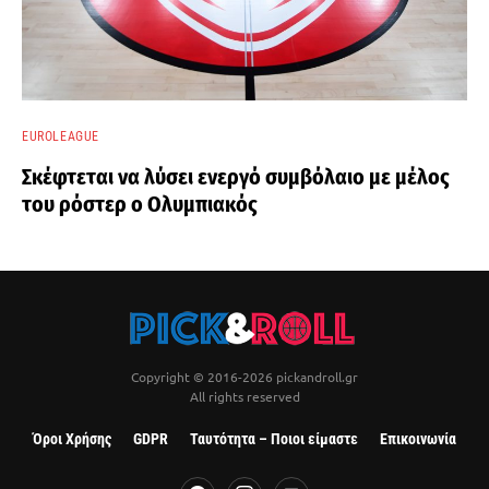
EUROLEAGUE
Σκέφτεται να λύσει ενεργό συμβόλαιο με μέλος
του ρόστερ ο Ολυμπιακός
Copyright © 2016-2026 pickandroll.gr
All rights reserved
Όροι Χρήσης
GDPR
Ταυτότητα – Ποιοι είμαστε
Επικοινωνία