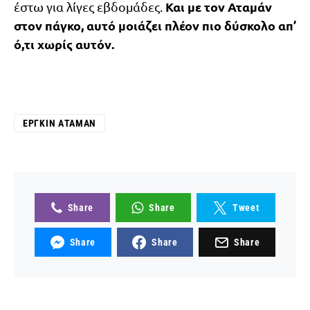
Και με τον Αταμάν
έστω για λίγες εβδομάδες.
στον πάγκο, αυτό μοιάζει πλέον πιο δύσκολο απ’
ό,τι χωρίς αυτόν.
ΕΡΓΚΊΝ ΑΤΑΜΆΝ
Share
Share
Tweet
Share
Share
Share