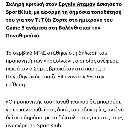
Σκληρή κριτική στον
Εργκίν Αταμάν
άσκησε το
SportKlub
, με αφορμή τη δημόσια τοποθέτησή
του για τον
Τι Τζέι Σορτς
στο ημίχρονο του
Game 5 ανάμεσα στη
Βαλένθια
και τον
Παναθηναϊκό
.
Το σερβικό ΜΜΕ στάθηκε στη δήλωση του
προπονητή των «πρασίνων», ο οποίος ανέφερε
πως όταν ο Σορτς βρισκόταν στο παρκέ, ο
Παναθηναϊκός έπαιζε «4 εναντίον 5» στην
επίθεση.
«Ο προπονητής του Παναθηναϊκού θα μπορούσε
να επικεντρωθεί στις δικές του αδυναμίες, αντί να
δείχνει δημόσια με το δάχτυλο τους παίκτες του»,
αναφέρει το SportKlub.