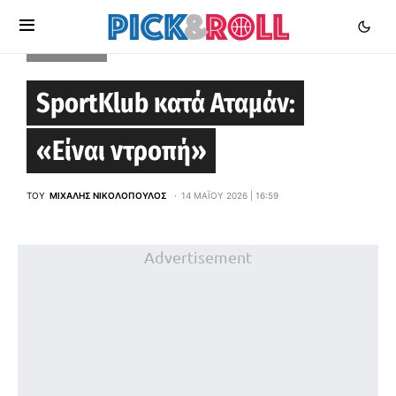
EUROLEAGUE
SportKlub κατά Αταμάν:
«Είναι ντροπή»
ΤΟΥ
ΜΙΧΆΛΗΣ ΝΙΚΟΛΌΠΟΥΛΟΣ
14 ΜΑΪ́ΟΥ 2026 | 16:59
Advertisement