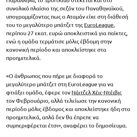
συνολικό πλαίσιο της σεζόν του Παναθηναϊκού,
υπογραμμίζοντας πως ο Αταμάν είχε στη διάθεσή
του το μεγαλύτερο μπάτζετ της
EuroLeague
,
περίπου 27 εκατ. ευρώ αποκλειστικά για παίκτες,
ενώ η ομάδα τερμάτισε μόλις έβδομη στην
κανονική περίοδο και αποκλείστηκε στα
προημιτελικά.
«Ο άνθρωπος που πήρε με διαφορά το
μεγαλύτερο μπάτζετ στη EuroLeague για να
φτιάξει ομάδα, έφερε τον
Νάιτζελ Χέις-Ντέιβις
τον Φεβρουάριο, αλλά τελείωσε την κανονική
περίοδο μόλις έβδομος και αποκλείστηκε ήδη στα
προημιτελικά, απλά δεν θα έπρεπε να
συμπεριφέρεται έτσι», αναφέρει το δημοσίευμα.