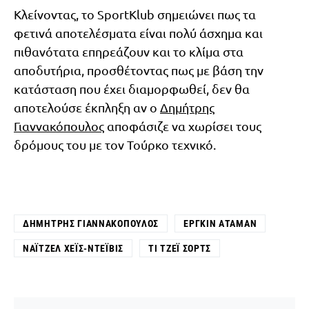
Κλείνοντας, το SportKlub σημειώνει πως τα
φετινά αποτελέσματα είναι πολύ άσχημα και
πιθανότατα επηρεάζουν και το κλίμα στα
αποδυτήρια, προσθέτοντας πως με βάση την
κατάσταση που έχει διαμορφωθεί, δεν θα
αποτελούσε έκπληξη αν ο
Δημήτρης
Γιαννακόπουλος
αποφάσιζε να χωρίσει τους
δρόμους του με τον Τούρκο τεχνικό.
ΔΗΜΉΤΡΗΣ ΓΙΑΝΝΑΚΌΠΟΥΛΟΣ
ΕΡΓΚΊΝ ΑΤΑΜΆΝ
ΝΆΙΤΖΕΛ ΧΈΙΣ-ΝΤΈΙΒΙΣ
ΤΙ ΤΖΈΙ ΣΟΡΤΣ