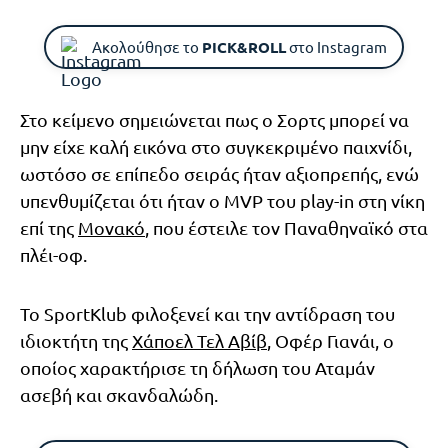
Ακολούθησε το
PICK&ROLL
στο Instagram
Στο κείμενο σημειώνεται πως ο Σορτς μπορεί να
μην είχε καλή εικόνα στο συγκεκριμένο παιχνίδι,
ωστόσο σε επίπεδο σειράς ήταν αξιοπρεπής, ενώ
υπενθυμίζεται ότι ήταν ο MVP του play-in στη νίκη
επί της
Μονακό
, που έστειλε τον Παναθηναϊκό στα
πλέι-οφ.
Το SportKlub φιλοξενεί και την αντίδραση του
ιδιοκτήτη της
Χάποελ Τελ Αβίβ
, Οφέρ Γιανάι, ο
οποίος χαρακτήρισε τη δήλωση του Αταμάν
ασεβή και σκανδαλώδη.