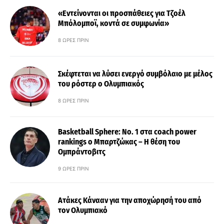
«Εντείνονται οι προσπάθειες για Τζοέλ
Μπόλομποϊ, κοντά σε συμφωνία»
8 ΏΡΕΣ ΠΡΙΝ
Σκέφτεται να λύσει ενεργό συμβόλαιο με μέλος
του ρόστερ ο Ολυμπιακός
8 ΏΡΕΣ ΠΡΙΝ
Basketball Sphere: No. 1 στα coach power
rankings ο Μπαρτζώκας – Η θέση του
Ομπράντοβιτς
9 ΏΡΕΣ ΠΡΙΝ
Ατάκες Κάνααν για την αποχώρησή του από
τον Ολυμπιακό