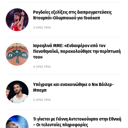
Ραγδαίες εξελίξεις στις διαπραγματεύσεις
Ντουμπάι-Ολυμπιακού για Γουόκαπ
3 ΏΡΕΣ ΠΡΙΝ
Ισραηλινά ΜΜΕ: «Ενδιαφέρον από τον
Παναθηναϊκό, παρακολούθησε την περίπτωσή
του»
4 ΏΡΕΣ ΠΡΙΝ
Υπέγραψε και ανακοινώθηκε ο Νικ Βάιλερ-
Μπαμπ
5 ΏΡΕΣ ΠΡΙΝ
Τι γίνεται με Γιάννη Αντετοκούνμπο στην Εθνική
– Οι τελευταίες πληροφορίες