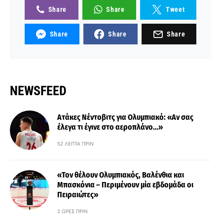
Share
Share
Tweet
Share
Share
Share
NEWSFEED
Ατάκες Νέντοβιτς για Ολυμπιακό: «Αν σας
έλεγα τι έγινε στο αεροπλάνο…»
52 ΛΕΠΤΆ ΠΡΙΝ
«Τον θέλουν Ολυμπιακός, Βαλένθια και
Μπασκόνια – Περιμένουν μία εβδομάδα οι
Πειραιώτες»
2 ΏΡΕΣ ΠΡΙΝ