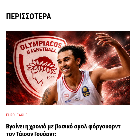
ΠΕΡΙΣΣΌΤΕΡΑ
EUROLEAGUE
Βγαίνει η χρονιά με βασικό σμολ φόργουορντ
τον Τάισον Γουόρντ;