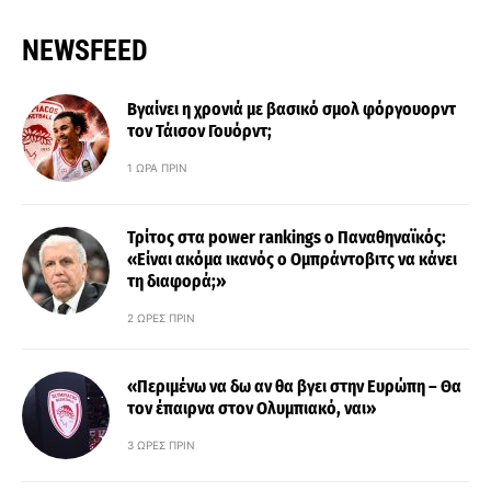
NEWSFEED
Βγαίνει η χρονιά με βασικό σμολ φόργουορντ
τον Τάισον Γουόρντ;
1 ΏΡΑ ΠΡΙΝ
Τρίτος στα power rankings ο Παναθηναϊκός:
«Είναι ακόμα ικανός ο Ομπράντοβιτς να κάνει
τη διαφορά;»
2 ΏΡΕΣ ΠΡΙΝ
«Περιμένω να δω αν θα βγει στην Ευρώπη – Θα
τον έπαιρνα στον Ολυμπιακό, ναι»
3 ΏΡΕΣ ΠΡΙΝ