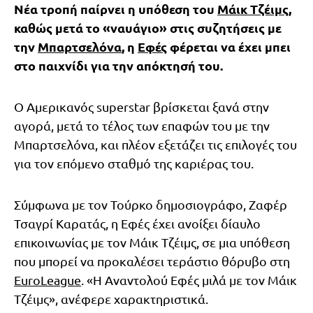
Νέα τροπή παίρνει η υπόθεση του
Μάικ Τζέιμς
,
καθώς μετά το «ναυάγιο» στις συζητήσεις με
την
Μπαρτσελόνα
, η
Εφές
φέρεται να έχει μπει
στο παιχνίδι για την απόκτησή του.
Ο Αμερικανός superstar βρίσκεται ξανά στην
αγορά, μετά το τέλος των επαφών του με την
Μπαρτσελόνα, και πλέον εξετάζει τις επιλογές του
για τον επόμενο σταθμό της καριέρας του.
Σύμφωνα με τον Τούρκο δημοσιογράφο, Ζαφέρ
Τσαγρί Καρατάς, η Εφές έχει ανοίξει δίαυλο
επικοινωνίας με τον Μάικ Τζέιμς, σε μια υπόθεση
που μπορεί να προκαλέσει τεράστιο θόρυβο στη
EuroLeague
. «Η Αναντολού Εφές μιλά με τον Μάικ
Τζέιμς», ανέφερε χαρακτηριστικά.