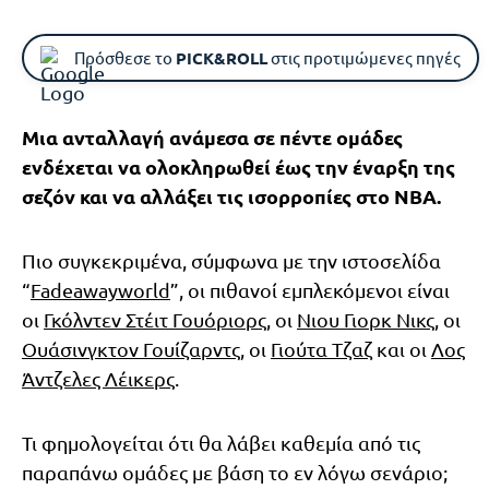
Πρόσθεσε το
PICK&ROLL
στις προτιμώμενες πηγές
Μια ανταλλαγή ανάμεσα σε πέντε ομάδες
ενδέχεται να ολοκληρωθεί έως την έναρξη της
σεζόν και να αλλάξει τις ισορροπίες στο ΝΒΑ.
Πιο συγκεκριμένα, σύμφωνα με την ιστοσελίδα
“
Fadeawayworld
”, οι πιθανοί εμπλεκόμενοι είναι
οι
Γκόλντεν Στέιτ Γουόριορς
, οι
Νιου Γιορκ Νικς
, οι
Ουάσινγκτον Γουίζαρντς
, οι
Γιούτα Τζαζ
και οι
Λος
Άντζελες Λέικερς
.
Τι φημολογείται ότι θα λάβει καθεμία από τις
παραπάνω ομάδες με βάση το εν λόγω σενάριο;