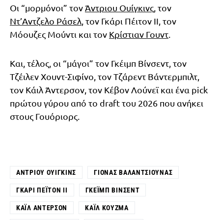
Οι “μορμόνοι” τον
Άντριου Ουίγκινς
, τον
Ντ’Αντζελο Ράσελ
, τον Γκάρι Πέιτον ΙΙ, τον
Μόουζες Μούντι και τον
Κρίστιαν Γουντ
.
Και, τέλος, οι “μάγοι” τον Γκέιμπ Βίνσεντ, τον
Τζέιλεν Χουντ-Σιφίνο, τον Τζάρεντ Βάντερμπιλτ,
τον Κάιλ Άντερσον, τον Κέβον Λούνεϊ και ένα pick
πρώτου γύρου από το draft του 2026 που ανήκει
στους Γουόριορς.
ΆΝΤΡΙΟΥ ΟΥΊΓΚΙΝΣ
ΓΙΌΝΑΣ ΒΑΛΑΝΤΣΙΟΎΝΑΣ
ΓΚΆΡΙ ΠΈΙΤΟΝ ΙΙ
ΓΚΈΙΜΠ ΒΊΝΣΕΝΤ
ΚΆΙΛ ΆΝΤΕΡΣΟΝ
ΚΆΙΛ ΚΟΎΖΜΑ