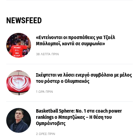
NEWSFEED
«Εντείνονται οι προσπάθειες για Τζοέλ
Μπόλομποϊ, κοντά σε συμφωνία»
38 ΛΕΠΤΆ ΠΡΙΝ
Σκέφτεται να λύσει ενεργό συμβόλαιο με μέλος
του ρόστερ ο Ολυμπιακός
1 ΏΡΑ ΠΡΙΝ
Basketball Sphere: No. 1 στα coach power
rankings ο Μπαρτζώκας – Η θέση του
Ομπράντοβιτς
2 ΏΡΕΣ ΠΡΙΝ