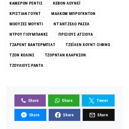
ΚΆΜΕΡΟΝ ΡΈΝΤΙΣ
ΚΈΒΟΝ ΛΟΎΝΕΪ
ΚΡΊΣΤΙΑΝ ΓΟΥΝΤ
ΜΆΛΚΟΜ ΜΠΡΌΓΚΝΤΟΝ
ΜΌΟΥΖΕΣ ΜΟΎΝΤΙ
ΝΤ'ΑΝΤΖΕΛΟ ΡΆΣΕΛ
ΝΤΡΟΥ ΓΙΟΎΜΠΑΝΚΣ
ΠΡΊΣΙΟΥΣ ΑΤΣΊΟΥΑ
ΤΖΆΡΕΝΤ ΒΆΝΤΕΡΜΠΙΛΤ
ΤΖΈΙΛΕΝ ΧΟΥΝΤ-ΣΙΦΊΝΟ
ΤΖΟΝ ΚΌΛΙΝΣ
ΤΖΌΡΝΤΑΝ ΚΛΆΡΚΣΟΝ
ΤΖΟΎΛΙΟΥΣ ΡΑΝΤΛ
Share
Share
Tweet
Share
Share
Share