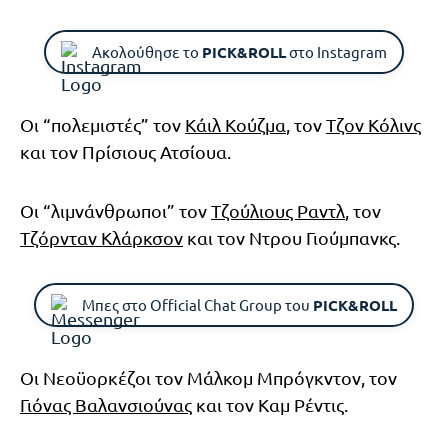
Ακολούθησε το
PICK&ROLL
στο Instagram
Οι “πολεμιστές” τον
Κάιλ Κούζμα
, τον
Τζον Κόλινς
και τον Πρίσιους Ατσίουα.
Οι “λιμνάνθρωποι” τον
Τζούλιους Ραντλ
, τον
Τζόρνταν Κλάρκσον
και τον Ντρου Γιούμπανκς.
Μπες στο Official Chat Group του
PICK&ROLL
Οι Νεοϋορκέζοι τον Μάλκομ Μπρόγκντον, τον
Γιόνας Βαλανσιούνας
και τον Καμ Ρέντις.