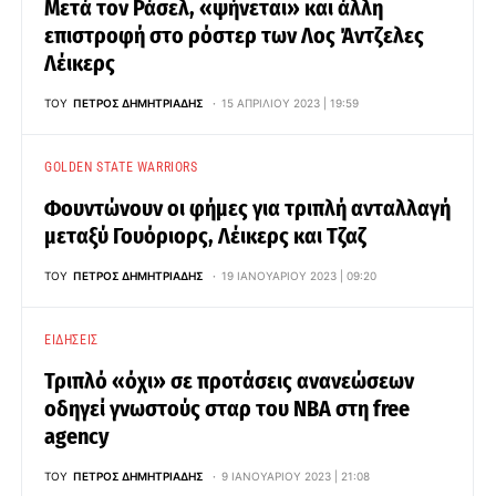
Μετά τον Ράσελ, «ψήνεται» και άλλη
επιστροφή στο ρόστερ των Λος Άντζελες
Λέικερς
ΤΟΥ
ΠΈΤΡΟΣ ΔΗΜΗΤΡΙΆΔΗΣ
15 ΑΠΡΙΛΊΟΥ 2023 | 19:59
GOLDEN STATE WARRIORS
Φουντώνουν οι φήμες για τριπλή ανταλλαγή
μεταξύ Γουόριορς, Λέικερς και Τζαζ
ΤΟΥ
ΠΈΤΡΟΣ ΔΗΜΗΤΡΙΆΔΗΣ
19 ΙΑΝΟΥΑΡΊΟΥ 2023 | 09:20
ΕΙΔΉΣΕΙΣ
Τριπλό «όχι» σε προτάσεις ανανεώσεων
οδηγεί γνωστούς σταρ του NBA στη free
agency
ΤΟΥ
ΠΈΤΡΟΣ ΔΗΜΗΤΡΙΆΔΗΣ
9 ΙΑΝΟΥΑΡΊΟΥ 2023 | 21:08