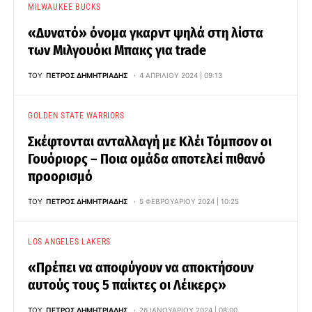
MILWAUKEE BUCKS
«Δυνατό» όνομα γκαρντ ψηλά στη λίστα
των Μιλγουόκι Μπακς για trade
ΤΟΥ
ΠΈΤΡΟΣ ΔΗΜΗΤΡΙΆΔΗΣ
4 ΑΠΡΙΛΊΟΥ 2024 | 09:13
GOLDEN STATE WARRIORS
Σκέφτονται ανταλλαγή με Κλέι Τόμπσον οι
Γουόριορς – Ποια ομάδα αποτελεί πιθανό
προορισμό
ΤΟΥ
ΠΈΤΡΟΣ ΔΗΜΗΤΡΙΆΔΗΣ
5 ΦΕΒΡΟΥΑΡΊΟΥ 2024 | 10:25
LOS ANGELES LAKERS
«Πρέπει να αποφύγουν να αποκτήσουν
αυτούς τους 5 παίκτες οι Λέικερς»
ΤΟΥ
ΠΈΤΡΟΣ ΔΗΜΗΤΡΙΆΔΗΣ
26 ΙΑΝΟΥΑΡΊΟΥ 2024 | 08:00