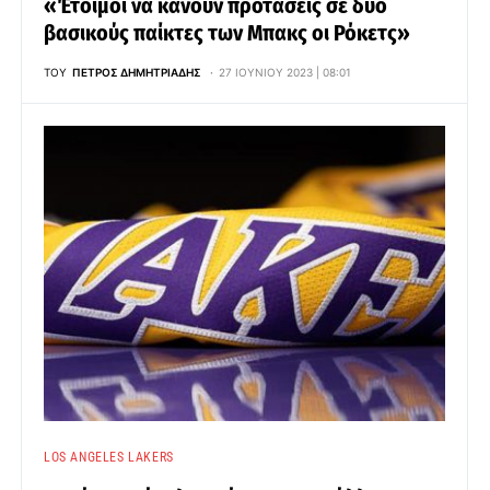
«Έτοιμοι να κάνουν προτάσεις σε δυο
βασικούς παίκτες των Μπακς οι Ρόκετς»
ΤΟΥ
ΠΈΤΡΟΣ ΔΗΜΗΤΡΙΆΔΗΣ
27 ΙΟΥΝΊΟΥ 2023 | 08:01
LOS ANGELES LAKERS