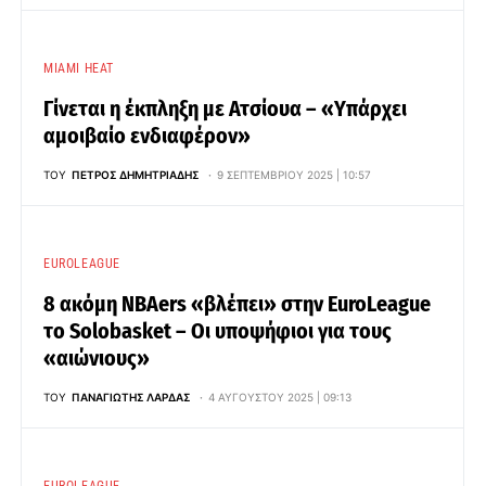
MIAMI HEAT
Γίνεται η έκπληξη με Ατσίουα – «Υπάρχει
αμοιβαίο ενδιαφέρον»
ΤΟΥ
ΠΈΤΡΟΣ ΔΗΜΗΤΡΙΆΔΗΣ
9 ΣΕΠΤΕΜΒΡΊΟΥ 2025 | 10:57
EUROLEAGUE
8 ακόμη NBAers «βλέπει» στην EuroLeague
το Solobasket – Οι υποψήφιοι για τους
«αιώνιους»
ΤΟΥ
ΠΑΝΑΓΙΏΤΗΣ ΛΆΡΔΑΣ
4 ΑΥΓΟΎΣΤΟΥ 2025 | 09:13