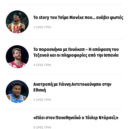
Το story του Τσίμα Μονέκε που… ανάβει φωτιές
2 ΏΡΕΣ ΠΡΙΝ
Το παρασκήνιο με Γουόκαπ – Η απόφαση του
Τεξανού και οι πληροφορίες από την Ισπανία
4 ΏΡΕΣ ΠΡΙΝ
Ανατροπή με Γιάννη Αντετοκούνμπο στην
Εθνική
5 ΏΡΕΣ ΠΡΙΝ
«Πάει στον Παναθηναϊκό ο Τάιλερ Ντόρσεϊ;»
6 ΏΡΕΣ ΠΡΙΝ