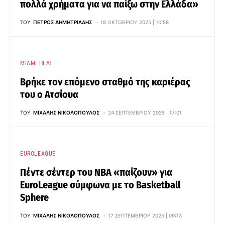
πολλά χρήματα για να παίξω στην Ελλάδα»
ΤΟΥ
ΠΈΤΡΟΣ ΔΗΜΗΤΡΙΆΔΗΣ
18 ΟΚΤΩΒΡΊΟΥ 2025 | 10:58
MIAMI HEAT
Βρήκε τον επόμενο σταθμό της καριέρας
του ο Ατσίουα
ΤΟΥ
ΜΙΧΆΛΗΣ ΝΙΚΟΛΌΠΟΥΛΟΣ
24 ΣΕΠΤΕΜΒΡΊΟΥ 2025 | 17:01
EUROLEAGUE
Πέντε σέντερ του ΝΒΑ «παίζουν» για
EuroLeague σύμφωνα με το Basketball
Sphere
ΤΟΥ
ΜΙΧΆΛΗΣ ΝΙΚΟΛΌΠΟΥΛΟΣ
17 ΣΕΠΤΕΜΒΡΊΟΥ 2025 | 09:13