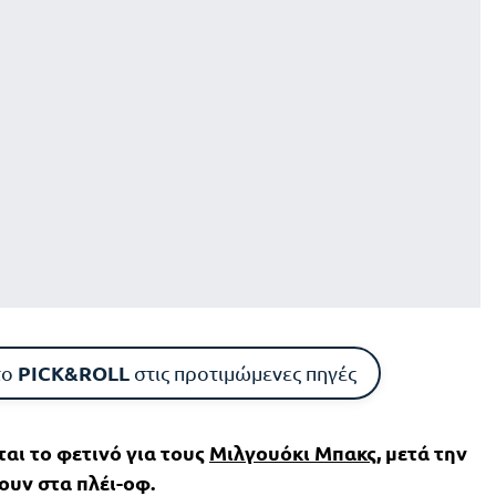
PICK&ROLL
το
στις προτιμώμενες πηγές
αι το φετινό για τους
Μιλγουόκι Μπακς
, μετά την
υν στα πλέι-οφ.