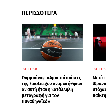
ΠΕΡΙΣΣΌΤΕΡΑ
EUROLEAGUE
EUROLEA
Ουρμπόνας: «Αρκετοί παίκτες
Μετά τ
της EuroLeague αναρωτήθηκαν
Φρανσί
αν αυτή ήταν η κατάλληλη
στόχα
μεταγραφή για τον
παίκτη
Παναθηναϊκό»