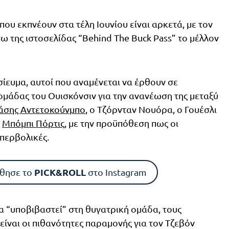
ου εκπνέουν στα τέλη Ιουνίου είναι αρκετά, με τον
ω της ιστοσελίδας “Behind The Buck Pass” το μέλλον
ίευμα, αυτοί που αναμένεται να έρθουν σε
ομάδας του Ουισκόνσιν για την ανανέωση της μεταξύ
άσης Αντετοκούνμπο
, ο Τζόρνταν Νουόρα, ο Γουέσλι
ο
Μπόμπι Πόρτις
, με την προϋπόθεση πως οι
υπερβολικές.
PICK&ROLL
θησε το
στο Instagram
θα “υποβιβαστεί” στη θυγατρική ομάδα, τους
είναι οι πιθανότητες παραμονής για τον Τζεβόν