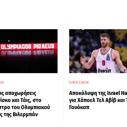
GUE
EUROLEAGUE
ις αποχωρήσεις
Αποκάλυψη της Israel H
σκο και Τάις, στο
για Χάποελ Τελ Αβίβ και
στρο του Ολυμπιακού
Γουόκαπ
ς της Βιλερμπάν