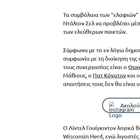
Τα συμβόλαια των “ελαφιών” π
Ντάλτον Σελ να προβλέπει μέσ
των ελεύθερων παικτών.
Σύμφωνα με το εν λόγω δημοσ
συμφωνία με τη διοίκηση της 
τους συνεργασίας είναι ο
Θαν
Μάθιους, ο
Πατ Κόνατον
και 
απαιτήσεις τους δεν θα είναι 
Ακολού
Ο Λίντελ Γουίγκιντον λογικά 
Wisconsin Herd, ενώ λιγοστές 