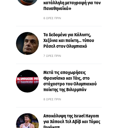
κατάλληλη μεταγραφή για τον
Παναθηναϊκό»
6 ΏΡΕΣ ΠΡΙΝ
Τα δεδομένα για Κάλινιτς,
Χεζόνια και παίκτη… τύπου
Ράσελ στον Ολυμπιακό
7 ΏΡΕΣ ΠΡΙΝ
Μετά τις αποχωρήσεις
Φρανσίσκο και Τάις, στο
στόχαστρο του Ολυμπιακού
παίκτης της Βιλερμπάν
8 ΏΡΕΣ ΠΡΙΝ
Αποκάλυψη της Israel Hayom
για Χάποελ Τελ Αβίβ και Τόμας
Γουόκαπ