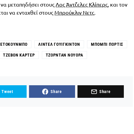
ό να μεταπηδήσει στους
Λος Άντζελες Κλίπερς
, και τον
εται να ενταχθεί στους
Μπρούκλιν Νετς
.
ΤΕΤΟΚΟΎΝΜΠΟ
ΛΊΝΤΕΛ ΓΟΥΊΓΚΙΝΤΟΝ
ΜΠΌΜΠΙ ΠΌΡΤΙΣ
ΤΖΕΒΌΝ ΚΆΡΤΕΡ
ΤΖΌΡΝΤΑΝ ΝΟΥΌΡΑ
Tweet
Share
Share