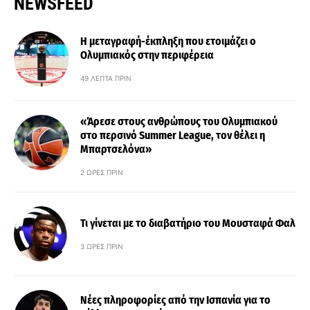
NEWSFEED
Η μεταγραφή-έκπληξη που ετοιμάζει ο
Ολυμπιακός στην περιφέρεια
49 ΛΕΠΤΆ ΠΡΙΝ
«Άρεσε στους ανθρώπους του Ολυμπιακού
στο περσινό Summer League, τον θέλει η
Μπαρτσελόνα»
2 ΏΡΕΣ ΠΡΙΝ
Τι γίνεται με το διαβατήριο του Μουσταφά Φαλ
3 ΏΡΕΣ ΠΡΙΝ
Νέες πληροφορίες από την Ισπανία για το