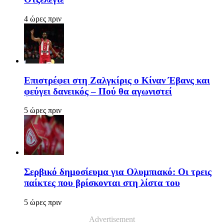
4 ώρες πριν
Επιστρέφει στη Ζαλγκίρις ο Κίναν Έβανς και
φεύγει δανεικός – Πού θα αγωνιστεί
5 ώρες πριν
Σερβικό δημοσίευμα για Ολυμπιακό: Οι τρεις
παίκτες που βρίσκονται στη λίστα του
5 ώρες πριν
Advertisement