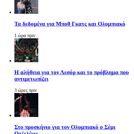
Τα δεδομένα για Μποθ Γκατς και Ολυμπιακό
1 ώρα πριν
Η αλήθεια για τον Λεσόρ και το πρόβλημα που
αντιμετωπίζει
3 ώρες πριν
Στο προσκήνιο για τον Ολυμπιακό ο Σέμι
Οτζελέγιε