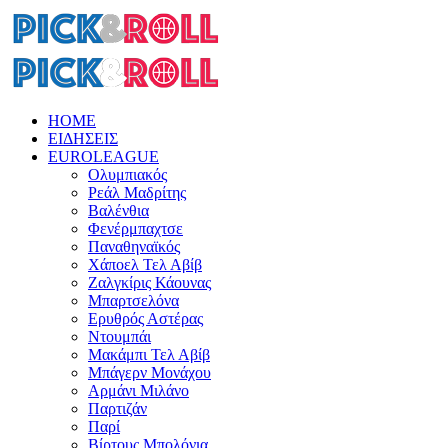
HOME
ΕΙΔΗΣΕΙΣ
EUROLEAGUE
Ολυμπιακός
Ρεάλ Μαδρίτης
Βαλένθια
Φενέρμπαχτσε
Παναθηναϊκός
Χάποελ Τελ Αβίβ
Ζαλγκίρις Κάουνας
Μπαρτσελόνα
Ερυθρός Αστέρας
Ντουμπάι
Μακάμπι Τελ Αβίβ
Μπάγερν Μονάχου
Αρμάνι Μιλάνο
Παρτιζάν
Παρί
Βίρτους Μπολόνια