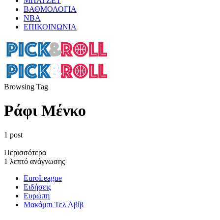
ΜΠΑΤΖΕΤ
ΒΑΘΜΟΛΟΓΙΑ
ΝΒΑ
ΕΠΙΚΟΙΝΩΝΙΑ
Browsing Tag
Ράφι Μένκο
1 post
Περισσότερα
1 λεπτό ανάγνωσης
EuroLeague
Ειδήσεις
Ευρώπη
Μακάμπι Τελ Αβίβ