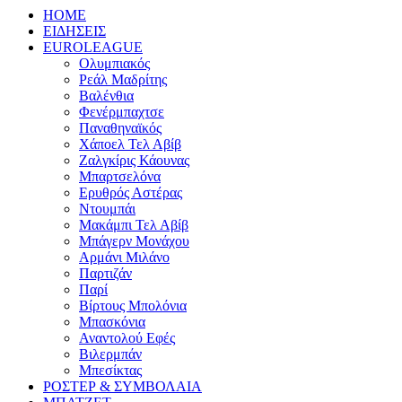
HOME
ΕΙΔΗΣΕΙΣ
EUROLEAGUE
Ολυμπιακός
Ρεάλ Μαδρίτης
Βαλένθια
Φενέρμπαχτσε
Παναθηναϊκός
Χάποελ Τελ Αβίβ
Ζαλγκίρις Κάουνας
Μπαρτσελόνα
Ερυθρός Αστέρας
Ντουμπάι
Μακάμπι Τελ Αβίβ
Μπάγερν Μονάχου
Αρμάνι Μιλάνο
Παρτιζάν
Παρί
Βίρτους Μπολόνια
Μπασκόνια
Αναντολού Εφές
Βιλερμπάν
Μπεσίκτας
ΡΟΣΤΕΡ & ΣΥΜΒΟΛΑΙΑ