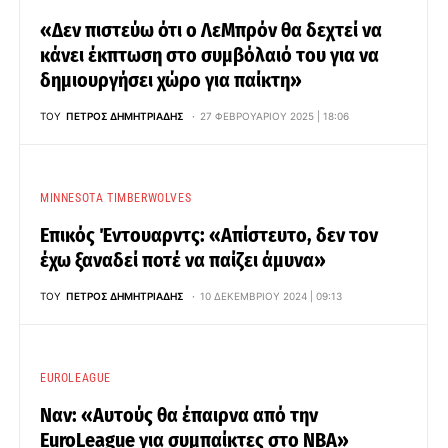
«Δεν πιστεύω ότι ο ΛεΜπρόν θα δεχτεί να
κάνει έκπτωση στο συμβόλαιό του για να
δημιουργήσει χώρο για παίκτη»
ΤΟΥ
ΠΈΤΡΟΣ ΔΗΜΗΤΡΙΆΔΗΣ
27 ΦΕΒΡΟΥΑΡΊΟΥ 2025 | 18:06
MINNESOTA TIMBERWOLVES
Επικός Έντουαρντς: «Απίστευτο, δεν τον
έχω ξαναδεί ποτέ να παίζει άμυνα»
ΤΟΥ
ΠΈΤΡΟΣ ΔΗΜΗΤΡΙΆΔΗΣ
10 ΔΕΚΕΜΒΡΊΟΥ 2024 | 09:13
EUROLEAGUE
Ναν: «Αυτούς θα έπαιρνα από την
EuroLeague για συμπαίκτες στο ΝΒΑ»