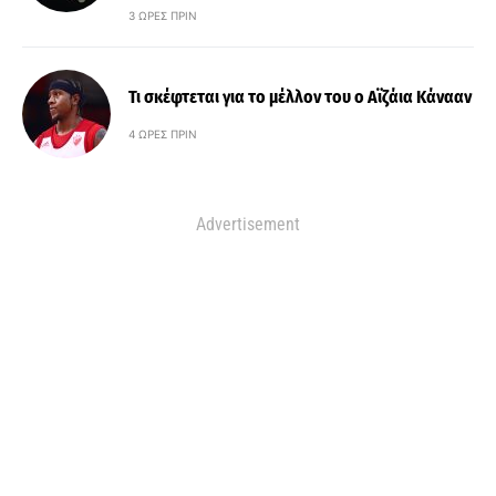
3 ΏΡΕΣ ΠΡΙΝ
Τι σκέφτεται για το μέλλον του ο Αϊζάια Κάνααν
4 ΏΡΕΣ ΠΡΙΝ
Advertisement