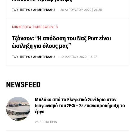
ΤΟΥ
ΠΈΤΡΟΣ ΔΗΜΗΤΡΙΆΔΗΣ
26 ΑΥΓΟΎΣΤΟΥ 2020 | 21:20
MINNESOTA TIMBERWOLVES
Τζόνσον: “Η απόδοση του Ναζ Ριντ είναι
έκπληξη για όλους μας”
ΤΟΥ
ΠΈΤΡΟΣ ΔΗΜΗΤΡΙΆΔΗΣ
10 ΜΑΡΤΊΟΥ 2020 | 16:27
NEWSFEED
Μπλόκο από το Ελεγκτικό Συνέδριο στον
διαγωνισμό του ΣΕΦ – Σε επαναπροκήρυξη το
έργο
26 ΛΕΠΤΆ ΠΡΙΝ