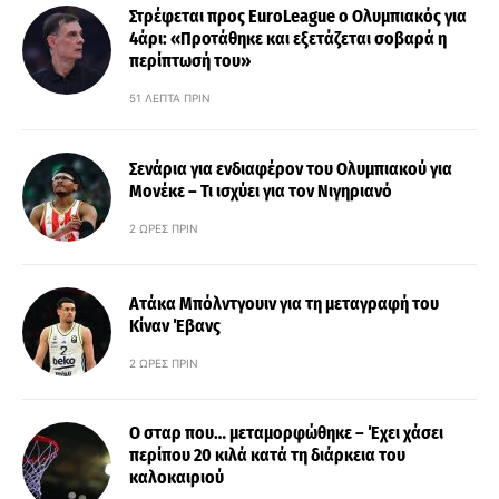
Στρέφεται προς EuroLeague ο Ολυμπιακός για
4άρι: «Προτάθηκε και εξετάζεται σοβαρά η
περίπτωσή του»
51 ΛΕΠΤΆ ΠΡΙΝ
Σενάρια για ενδιαφέρον του Ολυμπιακού για
Μονέκε – Τι ισχύει για τον Νιγηριανό
2 ΏΡΕΣ ΠΡΙΝ
Ατάκα Μπόλντγουιν για τη μεταγραφή του
Κίναν Έβανς
2 ΏΡΕΣ ΠΡΙΝ
Ο σταρ που… μεταμορφώθηκε – Έχει χάσει
περίπου 20 κιλά κατά τη διάρκεια του
καλοκαιριού