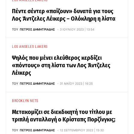
LOS ANGELES LAKERS
Πέντε σέντερ «παίζουν» δυνατά για τους
Λος Άντζελες Λέικερς – Ολόκληρη η λίστα
ΤΟΥ
ΠΈΤΡΟΣ ΔΗΜΗΤΡΙΆΔΗΣ
3 ΙΟΥΝΊΟΥ 2023 | 13:54
LOS ANGELES LAKERS
Ψηλός που μένει ελεύθερος κερδίζει
«πόντους» στη λίστα των Λος Άντζελες
Λέικερς
ΤΟΥ
ΠΈΤΡΟΣ ΔΗΜΗΤΡΙΆΔΗΣ
31 ΜΑΪ́ΟΥ 2023 | 16:25
BROOKLYN NETS
Μετακομίζει σε διεκδικητή του τίτλου με
τριπλή ανταλλαγή ο Κρίσταπς Πορζίνγκις;
ΤΟΥ
ΠΈΤΡΟΣ ΔΗΜΗΤΡΙΆΔΗΣ
12 ΣΕΠΤΕΜΒΡΊΟΥ 2022 | 15:32