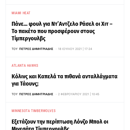
MIAMI HEAT
Πάνε… φουλ για Ντ’Αντζελο Ράσελ οι Χιτ –
Το πακέτο που προσφέρουν στους
Τίμπεργουλβς
ΤΟΥ
ΠΈΤΡΟΣ ΔΗΜΗΤΡΙΆΔΗΣ
18 ΙΟΥΛΊΟΥ 2021 | 17:24
ATLANTA HAWKS
Κόλινς και Καπελά τα πιθανά ανταλλάγματα
για Τάουνς;
ΤΟΥ
ΠΈΤΡΟΣ ΔΗΜΗΤΡΙΆΔΗΣ
2 ΦΕΒΡΟΥΑΡΊΟΥ 2021 | 10:45
MINNESOTA TIMBERWOLVES
Εξετάζουν την περίπτωση Λόνζο Μπολ οι
Μινεσότα Τίμπεργουλβς