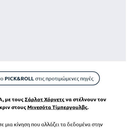
PICK&ROLL
το
στις προτιμώμενες πηγές
, με τους
Σάρλοτ Χόρνετς
να στέλνουν τον
Γκριν στους
Μινεσότα Τίμπεργουλβς
.
ε μια κίνηση που αλλάζει τα δεδομένα στην