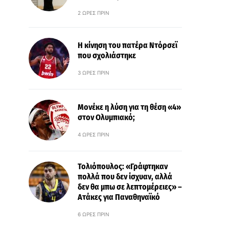
2 ΏΡΕΣ ΠΡΙΝ
Η κίνηση του πατέρα Ντόρσεϊ
που σχολιάστηκε
3 ΏΡΕΣ ΠΡΙΝ
Μονέκε η λύση για τη θέση «4»
στον Ολυμπιακό;
4 ΏΡΕΣ ΠΡΙΝ
Τολιόπουλος: «Γράφτηκαν
πολλά που δεν ίσχυαν, αλλά
δεν θα μπω σε λεπτομέρειες» –
Ατάκες για Παναθηναϊκό
6 ΏΡΕΣ ΠΡΙΝ