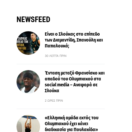
NEWSFEED
Είναι ο Σλούκας στο επίπεδο
των Διαμαντίδη, Σπανούλη και
Παπαλουκά;
30 ΛΕΠΤΆ ΠΡΙΝ
Ένταση μεταξύ Φρανσίσκο και
οπαδού του Ολυμπιακού στα
social media – Αναφορά σε
Σλούκα
2 ΏΡΕΣ ΠΡΙΝ
«Ελληνική ομάδα εκτός του
Ολυμπιακού έχει κάνει
διαδικασία για Πουλακίδα»