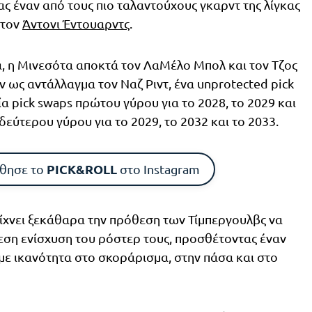
ς έναν από τους πιο ταλαντούχους γκαρντ της λίγκας
στον
Άντονι Έντουαρντς
.
, η Μινεσότα αποκτά τον ΛαΜέλο Μπολ και τον Τζος
ν ως αντάλλαγμα τον Ναζ Ριντ, ένα unprotected pick
ία pick swaps πρώτου γύρου για το 2028, το 2029 και
 δεύτερου γύρου για το 2029, το 2032 και το 2033.
PICK&ROLL
θησε το
στο Instagram
ίχνει ξεκάθαρα την πρόθεση των Τίμπεργουλβς να
μεση ενίσχυση του ρόστερ τους, προσθέτοντας έναν
με ικανότητα στο σκοράρισμα, στην πάσα και στο