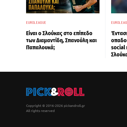
EUROLEAGUE
EUROLEA
Είναι ο Σλούκας στο επίπεδο
Έντασ
των Διαμαντίδη, Σπανούλη και
οπαδο
Παπαλουκά;
social
Σλούκ
Copyright © 2016-2026 pickandroll.gr
All rights reserved