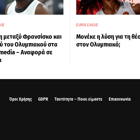
GUE
EUROLEAGUE
η μεταξύ Φρανσίσκο και
Μονέκε η λύση για τη θέ
ύ του Ολυμπιακού στα
στον Ολυμπιακό;
 media – Αναφορά σε
α
Όροι Χρήσης
GDPR
Ταυτότητα – Ποιοι είμαστε
Επικοινωνία