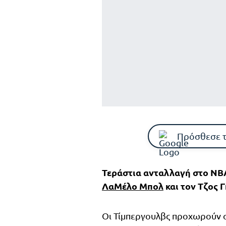
Πρόσθεσε 
Τεράστια ανταλλαγή στο NBA
ΛαΜέλο Μπολ
και τον Τζος 
Οι Τίμπεργουλβς προχωρούν σ