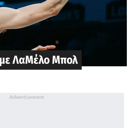
με ΛαΜέλο Μπολ
Advertisement