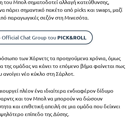
ση του Μπολ σηματοδοτεί αλλαγή κατεύθυνσης,
να πάρει σημαντικό πακέτο από picks και swaps, μαζί
ι από παραγωγικές σεζόν στη Μινεσότα.
PICK&ROLL
 Official Chat Group του
ρόσωπο των Χόρνετς τα προηγούμενα χρόνια, όμως
ία της ομάδας να κάνει το επόμενο βήμα φαίνεται πως
 ανοίγει νέο κύκλο στη Σάρλοτ.
μιουργεί πλέον ένα ιδιαίτερα ενδιαφέρον δίδυμο
ουαρντς και τον Μπολ να μπορούν να δώσουν
τητα και επιθετική απειλή σε μια ομάδα που δείχνει
υψηλότερο επίπεδο της Δύσης.