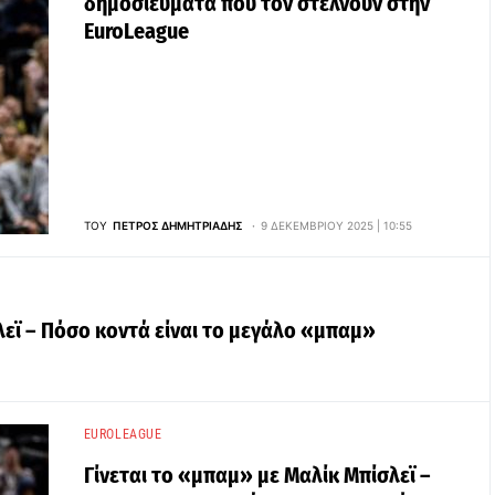
δημοσιεύματα που τον στέλνουν στην
EuroLeague
ΤΟΥ
ΠΈΤΡΟΣ ΔΗΜΗΤΡΙΆΔΗΣ
9 ΔΕΚΕΜΒΡΊΟΥ 2025 | 10:55
λεϊ – Πόσο κοντά είναι το μεγάλο «μπαμ»
EUROLEAGUE
Γίνεται το «μπαμ» με Μαλίκ Μπίσλεϊ –