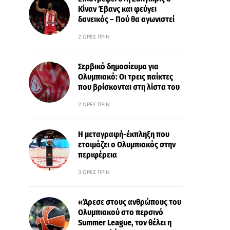
Κίναν Έβανς και φεύγει
δανεικός – Πού θα αγωνιστεί
2 ΏΡΕΣ ΠΡΙΝ
Σερβικό δημοσίευμα για
Ολυμπιακό: Οι τρεις παίκτες
που βρίσκονται στη λίστα του
2 ΏΡΕΣ ΠΡΙΝ
Η μεταγραφή-έκπληξη που
ετοιμάζει ο Ολυμπιακός στην
περιφέρεια
3 ΏΡΕΣ ΠΡΙΝ
«Άρεσε στους ανθρώπους του
Ολυμπιακού στο περσινό
Summer League, τον θέλει η