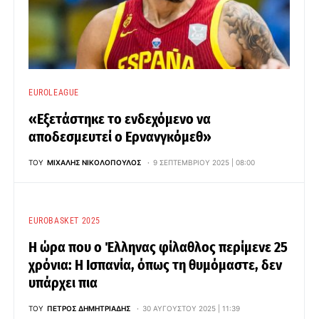
EUROLEAGUE
«Εξετάστηκε το ενδεχόμενο να
αποδεσμευτεί ο Ερνανγκόμεθ»
ΤΟΥ
ΜΙΧΆΛΗΣ ΝΙΚΟΛΌΠΟΥΛΟΣ
9 ΣΕΠΤΕΜΒΡΊΟΥ 2025 | 08:00
EUROBASKET 2025
Η ώρα που ο Έλληνας φίλαθλος περίμενε 25
χρόνια: Η Ισπανία, όπως τη θυμόμαστε, δεν
υπάρχει πια
ΤΟΥ
ΠΈΤΡΟΣ ΔΗΜΗΤΡΙΆΔΗΣ
30 ΑΥΓΟΎΣΤΟΥ 2025 | 11:39