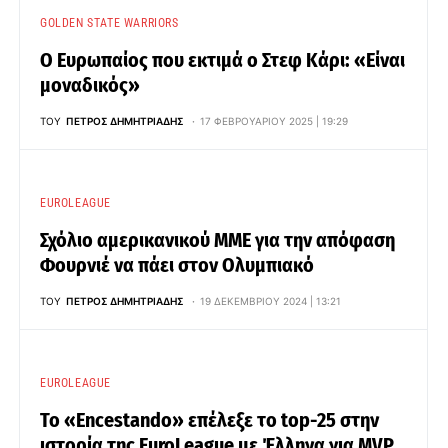
GOLDEN STATE WARRIORS
Ο Ευρωπαίος που εκτιμά ο Στεφ Κάρι: «Είναι
μοναδικός»
ΤΟΥ
ΠΈΤΡΟΣ ΔΗΜΗΤΡΙΆΔΗΣ
17 ΦΕΒΡΟΥΑΡΊΟΥ 2025 | 19:29
EUROLEAGUE
Σχόλιο αμερικανικού ΜΜΕ για την απόφαση
Φουρνιέ να πάει στον Ολυμπιακό
ΤΟΥ
ΠΈΤΡΟΣ ΔΗΜΗΤΡΙΆΔΗΣ
19 ΔΕΚΕΜΒΡΊΟΥ 2024 | 13:21
EUROLEAGUE
Το «Encestando» επέλεξε το top-25 στην
ιστορία της EuroLeague με Έλληνα για MVP