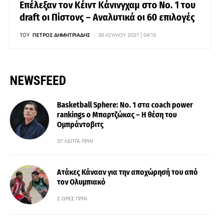
Επέλεξαν τον Κέιντ Κάνινγχαμ στο Νο. 1 του
draft οι Πίστονς – Αναλυτικά οι 60 επιλογές
ΤΟΥ
ΠΈΤΡΟΣ ΔΗΜΗΤΡΙΆΔΗΣ
30 ΙΟΥΛΊΟΥ 2021 | 04:15
NEWSFEED
Basketball Sphere: No. 1 στα coach power
rankings ο Μπαρτζώκας – Η θέση του
Ομπράντοβιτς
37 ΛΕΠΤΆ ΠΡΙΝ
Ατάκες Κάνααν για την αποχώρησή του από
τον Ολυμπιακό
2 ΏΡΕΣ ΠΡΙΝ