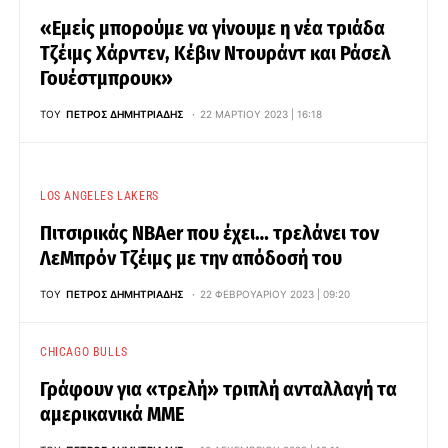
«Εμείς μπορούμε να γίνουμε η νέα τριάδα
Τζέιμς Χάρντεν, Κέβιν Ντουράντ και Ράσελ
Γουέστμπρουκ»
ΤΟΥ
ΠΈΤΡΟΣ ΔΗΜΗΤΡΙΆΔΗΣ
22 ΜΑΡΤΊΟΥ 2023 | 16:18
LOS ANGELES LAKERS
Πιτσιρικάς NBAer που έχει… τρελάνει τον
ΛεMπρόν Τζέιμς με την απόδοσή του
ΤΟΥ
ΠΈΤΡΟΣ ΔΗΜΗΤΡΙΆΔΗΣ
22 ΦΕΒΡΟΥΑΡΊΟΥ 2023 | 09:20
CHICAGO BULLS
Γράφουν για «τρελή» τριπλή ανταλλαγή τα
αμερικανικά ΜΜΕ