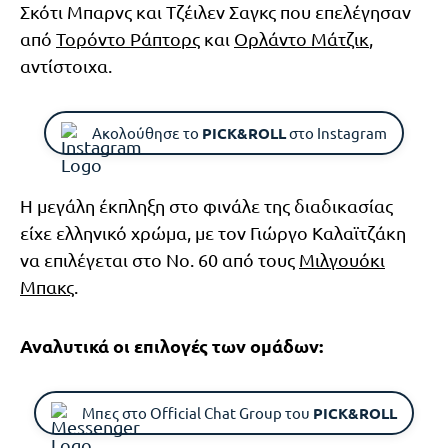
Σκότι Μπαρνς και Τζέιλεν Σαγκς που επελέγησαν
από
Τορόντο Ράπτορς
και
Ορλάντο Μάτζικ
,
αντίστοιχα.
Ακολούθησε το
PICK&ROLL
στο Instagram
Η μεγάλη έκπληξη στο φινάλε της διαδικασίας
είχε ελληνικό χρώμα, με τον Γιώργο Καλαϊτζάκη
να επιλέγεται στο Νο. 60 από τους
Μιλγουόκι
Μπακς
.
Αναλυτικά οι επιλογές των ομάδων:
Μπες στο Official Chat Group του
PICK&ROLL