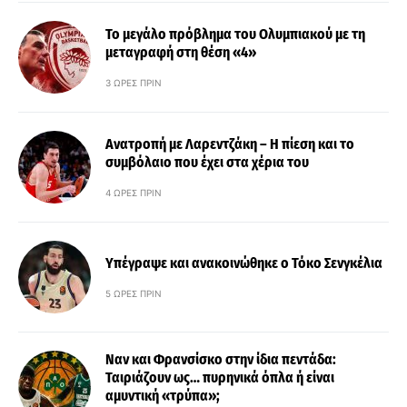
Το μεγάλο πρόβλημα του Ολυμπιακού με τη
μεταγραφή στη θέση «4»
3 ΏΡΕΣ ΠΡΙΝ
Ανατροπή με Λαρεντζάκη – Η πίεση και το
συμβόλαιο που έχει στα χέρια του
4 ΏΡΕΣ ΠΡΙΝ
Υπέγραψε και ανακοινώθηκε ο Τόκο Σενγκέλια
5 ΏΡΕΣ ΠΡΙΝ
Ναν και Φρανσίσκο στην ίδια πεντάδα:
Ταιριάζουν ως… πυρηνικά όπλα ή είναι
αμυντική «τρύπα»;