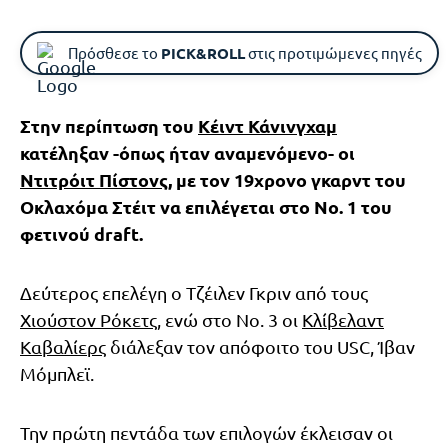
Πρόσθεσε το
PICK&ROLL
στις προτιμώμενες πηγές
Στην περίπτωση του
Κέιντ Κάνινγχαμ
κατέληξαν -όπως ήταν αναμενόμενο- οι
Ντιτρόιτ Πίστονς
, με τον 19χρονο γκαρντ του
Οκλαχόμα Στέιτ να επιλέγεται στο Νο. 1 του
φετινού draft.
Δεύτερος επελέγη ο Τζέιλεν Γκριν από τους
Χιούστον Ρόκετς
, ενώ στο Νο. 3 οι
Κλίβελαντ
Καβαλίερς
διάλεξαν τον απόφοιτο του USC, Ίβαν
Μόμπλεϊ.
Την πρώτη πεντάδα των επιλογών έκλεισαν οι