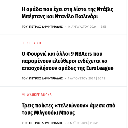
Η ομάδα που έχει στη λίστα της Ντάβις
Μπέρτανς και Ντανίλο Γκαλινάρι
ΤΟΥ
ΠΈΤΡΟΣ ΔΗΜΗΤΡΙΆΔΗΣ
14 ΑΥΓΟΎΣΤΟΥ 2024 | 18:55
EUROLEAGUE
Ο Φουρνιέ και άλλοι 9 NBAers που
παραμένουν ελεύθεροι ενδέχεται να
απασχολήσουν ομάδες της EuroLeague
ΤΟΥ
ΠΈΤΡΟΣ ΔΗΜΗΤΡΙΆΔΗΣ
4 ΑΥΓΟΎΣΤΟΥ 2024 | 20:19
MILWAUKEE BUCKS
Τρεις παίκτες «τελειώνουν» άμεσα από
τους Μιλγουόκι Μπακς
ΤΟΥ
ΠΈΤΡΟΣ ΔΗΜΗΤΡΙΆΔΗΣ
3 ΜΑΪ́ΟΥ 2024 | 23:52