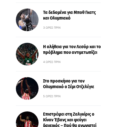
Τα δεδομένα για Μποθ Γκατς
και Ολυμπιακό
3 ΏΡΕΣ ΠΡΙΝ
Η αλήθεια για τον Λεσόρ και το
πρόβλημα που αντιμετωπίζει
4 ΏΡΕΣ ΠΡΙΝ
Στο προσκήνιο για τον
Ολυμπιακό ο Σέμι Οτζελέγιε
5 ΏΡΕΣ ΠΡΙΝ
Επιστρέφει στη Ζαλγκίρις ο
Κίναν Έβανς και φεύγει
δανεικός – Πού θα αγωνιστεί