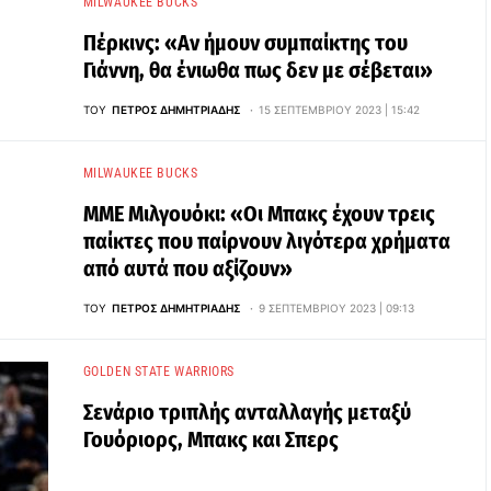
MILWAUKEE BUCKS
Πέρκινς: «Αν ήμουν συμπαίκτης του
Γιάννη, θα ένιωθα πως δεν με σέβεται»
ΤΟΥ
ΠΈΤΡΟΣ ΔΗΜΗΤΡΙΆΔΗΣ
15 ΣΕΠΤΕΜΒΡΊΟΥ 2023 | 15:42
MILWAUKEE BUCKS
ΜΜΕ Μιλγουόκι: «Οι Μπακς έχουν τρεις
παίκτες που παίρνουν λιγότερα χρήματα
από αυτά που αξίζουν»
ΤΟΥ
ΠΈΤΡΟΣ ΔΗΜΗΤΡΙΆΔΗΣ
9 ΣΕΠΤΕΜΒΡΊΟΥ 2023 | 09:13
GOLDEN STATE WARRIORS
Σενάριο τριπλής ανταλλαγής μεταξύ
Γουόριορς, Μπακς και Σπερς