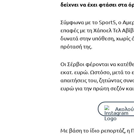
δείχνει να έχει φτάσει στα ό
Σύμφωνα με το Sport5, ο Αμ
επαφές με τη Χάποελ Τελ Αβί
δυνατά στην υπόθεση, χωρίς ό
πρότασή της.
Οι Σέρβοι φέρονται να κατέθε
εκατ. ευρώ. Ωστόσο, μετά το 
απαιτήσεις του, ζητώντας συνο
ευρώ για την πρώτη σεζόν και 
Ακολού
Με βάση το ίδιο ρεπορτάζ, η 