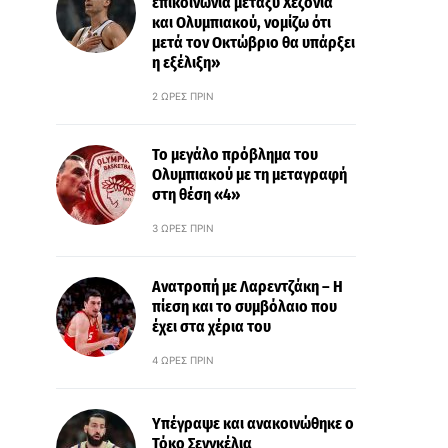
επικοινωνία μεταξύ Χεζόνια
και Ολυμπιακού, νομίζω ότι
μετά τον Οκτώβριο θα υπάρξει
η εξέλιξη»
2 ΏΡΕΣ ΠΡΙΝ
Το μεγάλο πρόβλημα του
Ολυμπιακού με τη μεταγραφή
στη θέση «4»
3 ΏΡΕΣ ΠΡΙΝ
Ανατροπή με Λαρεντζάκη – Η
πίεση και το συμβόλαιο που
έχει στα χέρια του
4 ΏΡΕΣ ΠΡΙΝ
Υπέγραψε και ανακοινώθηκε ο
Τόκο Σενγκέλια