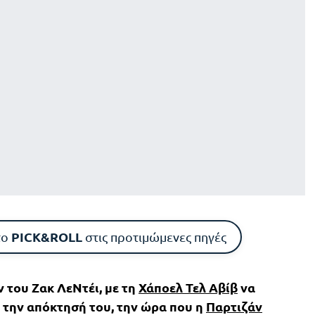
PICK&ROLL
το
στις προτιμώμενες πηγές
 του Ζακ ΛεΝτέι, με τη
Χάποελ Τελ Αβίβ
να
α την απόκτησή του, την ώρα που η
Παρτιζάν