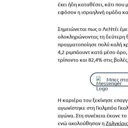
έχει ήδη καταθέσει, κάτι που 
εφόσον η ισραηλινή ομάδα καλ
Σημειώνεται πως ο ΛεΝτέι έμε
ολοκληρώνοντας τη δεύτερη θ
πραγματοποίησε πολύ καλή χ
4,2 ριμπάουντ κατά μέσο όρο,
τρίποντο και 82,4% στις βολές
Μπες στο
Η καριέρα του ξεκίνησε επαγγ
αγωνίστηκε στη Γκιλμπόα Γκαλί
αγώνα. Στη συνέχεια έκανε τ
ενώ ακολούθησαν η
Ζαλγκίρις