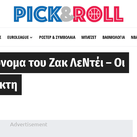
Σ
EUROLEAGUE
ΡΟΣΤΕΡ & ΣΥΜΒΟΛΑΙΑ
ΜΠΑΤΖΕΤ
ΒΑΘΜΟΛΟΓΙΑ
ΝΒ
νομα του Ζακ ΛεΝτέι – Οι
ίκτη
Advertisement