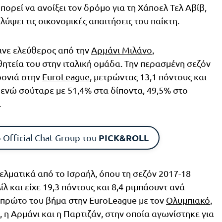
μπορεί να ανοίξει τον δρόμο για τη Χάποελ Τελ Αβίβ,
ύψει τις οικονομικές απαιτήσεις του παίκτη.
ινε ελεύθερος από την
Αρμάνι Μιλάνο
,
ητεία του στην ιταλική ομάδα. Την περασμένη σεζόν
ρονιά στην
EuroLeague
, μετρώντας 13,1 πόντους και
 ενώ σούταρε με 51,4% στα δίποντα, 49,5% στο
.
PICK&ROLL
 Official Chat Group του
ελματικά από το Ισραήλ, όπου τη σεζόν 2017-18
λ και είχε 19,3 πόντους και 8,4 ριμπάουντ ανά
ο πρώτο του βήμα στην EuroLeague με τον
Ολυμπιακό
,
, η Αρμάνι και η Παρτιζάν, στην οποία αγωνίστηκε για