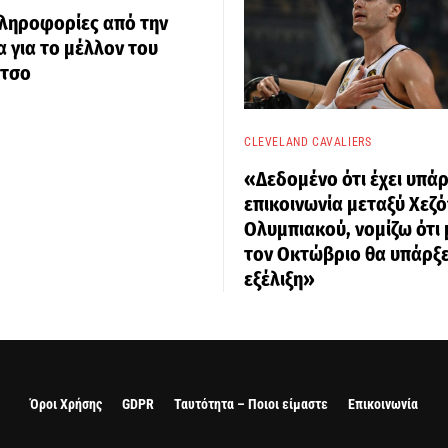
ληροφορίες από την
α για το μέλλον του
τσο
CLEVELAND CAVALIERS
«Δεδομένο ότι έχει υπάρ
επικοινωνία μεταξύ Χεζό
Ολυμπιακού, νομίζω ότι
τον Οκτώβριο θα υπάρξε
εξέλιξη»
Όροι Χρήσης
GDPR
Ταυτότητα – Ποιοι είμαστε
Επικοινωνία