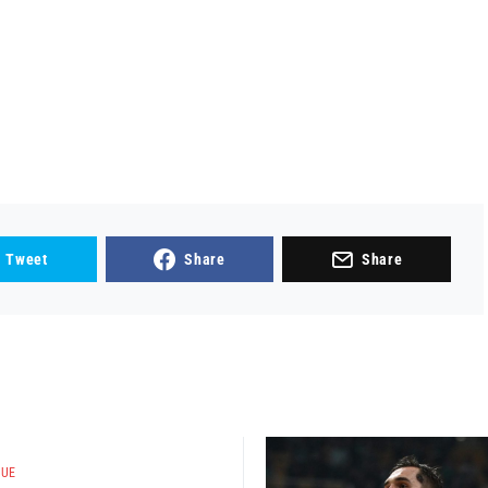
Tweet
Share
Share
GUE