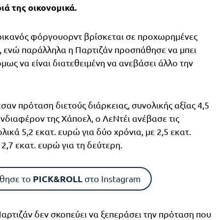
ριά της οικονομικά.
ερικανός φόργουορντ βρίσκεται σε προχωρημένες
β, ενώ παράλληλα η Παρτιζάν προσπάθησε να μπει
μως να είναι διατεθειμένη να ανεβάσει άλλο την
σαν πρόταση διετούς διάρκειας, συνολικής αξίας 4,5
ενδιαφέρον της Χάποελ, ο ΛεΝτέι ανέβασε τις
λικά 5,2 εκατ. ευρώ για δύο χρόνια, με 2,5 εκατ.
2,7 εκατ. ευρώ για τη δεύτερη.
PICK&ROLL
θησε το
στο Instagram
Παρτιζάν δεν σκοπεύει να ξεπεράσει την πρόταση που