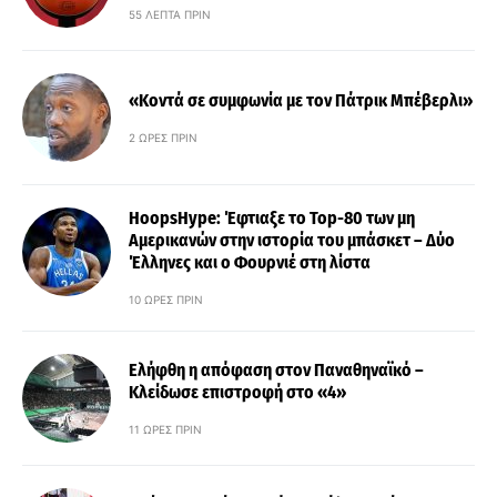
55 ΛΕΠΤΆ ΠΡΙΝ
«Κοντά σε συμφωνία με τον Πάτρικ Μπέβερλι»
2 ΏΡΕΣ ΠΡΙΝ
HoopsHype: Έφτιαξε το Top-80 των μη
Αμερικανών στην ιστορία του μπάσκετ – Δύο
Έλληνες και ο Φουρνιέ στη λίστα
10 ΏΡΕΣ ΠΡΙΝ
Ελήφθη η απόφαση στον Παναθηναϊκό –
Κλείδωσε επιστροφή στο «4»
11 ΏΡΕΣ ΠΡΙΝ