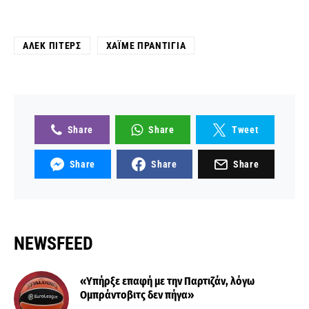
ΆΛΕΚ ΠΊΤΕΡΣ
ΧΆΙΜΕ ΠΡΑΝΤΊΓΙΑ
Share
Share
Tweet
Share
Share
Share
NEWSFEED
«Υπήρξε επαφή με την Παρτιζάν, λόγω
Ομπράντοβιτς δεν πήγα»