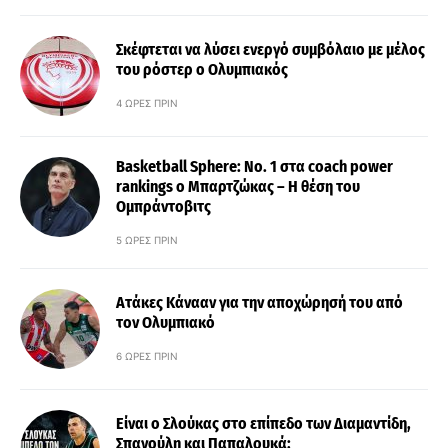
Σκέφτεται να λύσει ενεργό συμβόλαιο με μέλος
του ρόστερ ο Ολυμπιακός
4 ΏΡΕΣ ΠΡΙΝ
Basketball Sphere: No. 1 στα coach power
rankings ο Μπαρτζώκας – Η θέση του
Ομπράντοβιτς
5 ΏΡΕΣ ΠΡΙΝ
Ατάκες Κάνααν για την αποχώρησή του από
τον Ολυμπιακό
6 ΏΡΕΣ ΠΡΙΝ
Είναι ο Σλούκας στο επίπεδο των Διαμαντίδη,
Σπανούλη και Παπαλουκά;