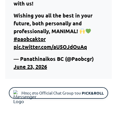
with us!
Wishing you all the best in your
future, both personally and
professionally, MANIMAL!
#paobcaktor
pic.twitter.com/aU5OJdOuAq
— Panathinaikos BC (@Paobcgr)
June 23, 2026
Μπες στο Official Chat Group του
PICK&ROLL