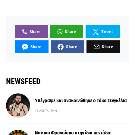
Share
Share
Tweet
Share
Share
Share
NEWSFEED
Υπέγραψε και ανακοινώθηκε ο Τόκο Σενγκέλια
16 ΛΕΠΤΆ ΠΡΙΝ
Ναν και Φρανσίσκο στην ίδια πεντάδα: