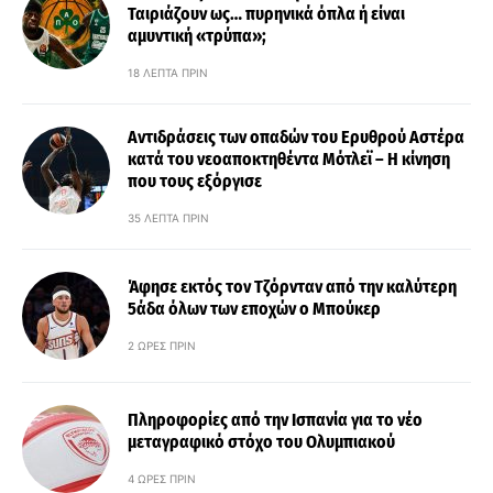
Ταιριάζουν ως… πυρηνικά όπλα ή είναι
αμυντική «τρύπα»;
18 ΛΕΠΤΆ ΠΡΙΝ
Αντιδράσεις των οπαδών του Ερυθρού Αστέρα
κατά του νεοαποκτηθέντα Μότλεϊ – Η κίνηση
που τους εξόργισε
35 ΛΕΠΤΆ ΠΡΙΝ
Άφησε εκτός τον Τζόρνταν από την καλύτερη
5άδα όλων των εποχών ο Μπούκερ
2 ΏΡΕΣ ΠΡΙΝ
Πληροφορίες από την Ισπανία για το νέο
μεταγραφικό στόχο του Ολυμπιακού
4 ΏΡΕΣ ΠΡΙΝ