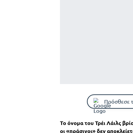
Πρόσθεσε 
Το όνομα του Τρέι Λάιλς βρί
οι «πράσινοι» δεν αποκλείετ