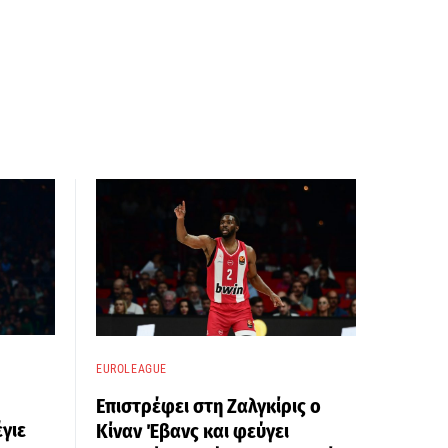
EUROLEAGUE
Επιστρέφει στη Ζαλγκίρις ο
γιε
Κίναν Έβανς και φεύγει