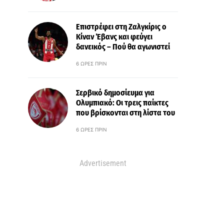
Επιστρέφει στη Ζαλγκίρις ο
Κίναν Έβανς και φεύγει
δανεικός – Πού θα αγωνιστεί
6 ΏΡΕΣ ΠΡΙΝ
Σερβικό δημοσίευμα για
Ολυμπιακό: Οι τρεις παίκτες
που βρίσκονται στη λίστα του
6 ΏΡΕΣ ΠΡΙΝ
Advertisement