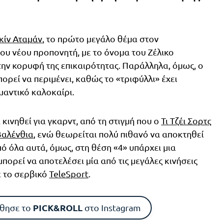
κίν Αταμάν
, το πρώτο μεγάλο θέμα στον
του νέου προπονητή, με το όνομα του Ζέλικο
την κορυφή της επικαιρότητας. Παράλληλα, όμως, ο
ορεί να περιμένει, καθώς το «τριφύλλι» έχει
μαντικό καλοκαίρι.
ινηθεί για γκαρντ, από τη στιγμή που ο
Τι Τζέι Σορτς
Βαλένθια
, ενώ θεωρείται πολύ πιθανό να αποκτηθεί
πό όλα αυτά, όμως, στη θέση «4» υπάρχει μια
πορεί να αποτελέσει μία από τις μεγάλες κινήσεις
 το σερβικό
TeleSport
.
PICK&ROLL
θησε το
στο Instagram