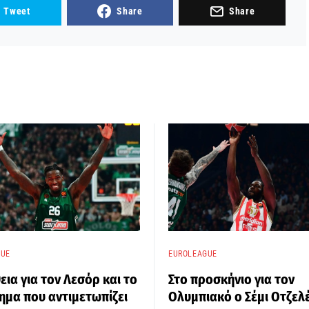
Tweet
Share
Share
GUE
EUROLEAGUE
εια για τον Λεσόρ και το
Στο προσκήνιο για τον
μα που αντιμετωπίζει
Ολυμπιακό ο Σέμι Οτζελέ