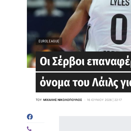
EUROLEAGUE
Οι Σέρβοι επαναφέ
όνομα του Λάιλς γ
ΤΟΥ
ΜΙΧΆΛΗΣ ΝΙΚΟΛΌΠΟΥΛΟΣ
16 ΙΟΥΝΊΟΥ 2026 | 22:17