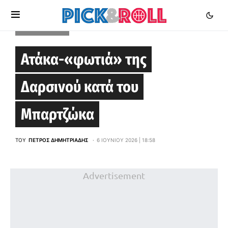
STOIXIMAN GBL
Ατάκα-«φωτιά» της
Δαρσινού κατά του
Μπαρτζώκα
ΤΟΥ
ΠΈΤΡΟΣ ΔΗΜΗΤΡΙΆΔΗΣ
6 ΙΟΥΝΊΟΥ 2026 | 18:58
Advertisement