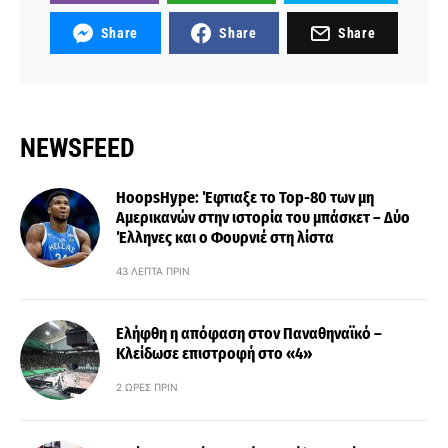
Share
Share
Share
NEWSFEED
HoopsHype: Έφτιαξε το Top-80 των μη
Αμερικανών στην ιστορία του μπάσκετ – Δύο
Έλληνες και ο Φουρνιέ στη λίστα
43 ΛΕΠΤΆ ΠΡΙΝ
Ελήφθη η απόφαση στον Παναθηναϊκό –
Κλείδωσε επιστροφή στο «4»
2 ΏΡΕΣ ΠΡΙΝ