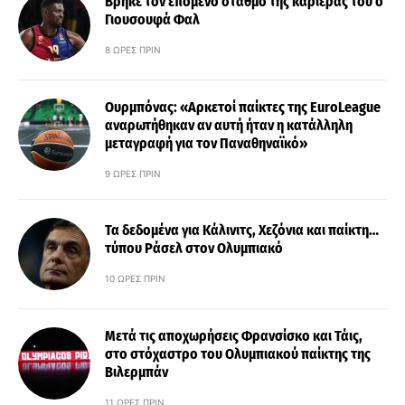
Βρήκε τον επόμενο σταθμό της καριέρας του ο
Γιουσουφά Φαλ
8 ΏΡΕΣ ΠΡΙΝ
Ουρμπόνας: «Αρκετοί παίκτες της EuroLeague
αναρωτήθηκαν αν αυτή ήταν η κατάλληλη
μεταγραφή για τον Παναθηναϊκό»
9 ΏΡΕΣ ΠΡΙΝ
Τα δεδομένα για Κάλινιτς, Χεζόνια και παίκτη…
τύπου Ράσελ στον Ολυμπιακό
10 ΏΡΕΣ ΠΡΙΝ
Μετά τις αποχωρήσεις Φρανσίσκο και Τάις,
στο στόχαστρο του Ολυμπιακού παίκτης της
Βιλερμπάν
11 ΏΡΕΣ ΠΡΙΝ