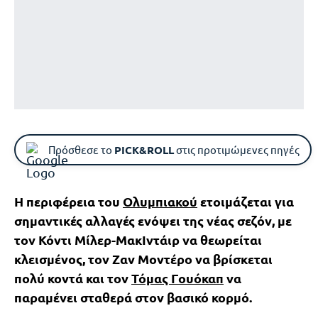
Πρόσθεσε το
PICK&ROLL
στις προτιμώμενες πηγές
Η περιφέρεια του
Ολυμπιακού
ετοιμάζεται για
σημαντικές αλλαγές ενόψει της νέας σεζόν, με
τον Κόντι Μίλερ-ΜακΙντάιρ να θεωρείται
κλεισμένος, τον Ζαν Μοντέρο να βρίσκεται
πολύ κοντά και τον
Τόμας Γουόκαπ
να
παραμένει σταθερά στον βασικό κορμό.