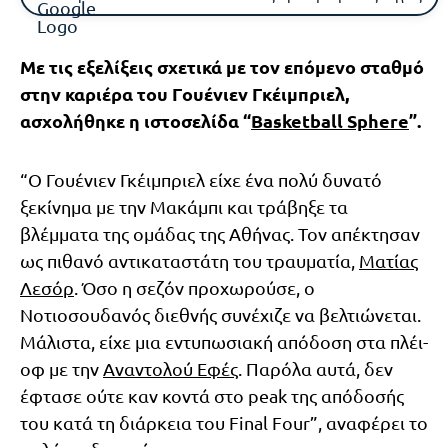
Με τις εξελίξεις σχετικά με τον επόμενο σταθμό
στην καριέρα του Γουένιεν Γκέιμπριελ,
ασχολήθηκε η ιστοσελίδα “
Basketball Sphere
”.
“Ο Γουένιεν Γκέιμπριελ είχε ένα πολύ δυνατό
ξεκίνημα με την Μακάμπι και τράβηξε τα
βλέμματα της ομάδας της Αθήνας. Τον απέκτησαν
ως πιθανό αντικαταστάτη του τραυματία,
Ματίας
Λεσόρ
. Όσο η σεζόν προχωρούσε, ο
Νοτιοσουδανός διεθνής συνέχιζε να βελτιώνεται.
Μάλιστα, είχε μια εντυπωσιακή απόδοση στα πλέι-
οφ με την
Αναντολού Εφές
. Παρόλα αυτά, δεν
έφτασε ούτε καν κοντά στο peak της απόδοσής
του κατά τη διάρκεια του Final Four”, αναφέρει το