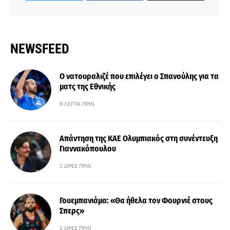
NEWSFEED
Ο νατουραλιζέ που επιλέγει ο Σπανούλης για τα
ματς της Εθνικής
9 ΛΕΠΤΆ ΠΡΙΝ
Απάντηση της ΚΑΕ Ολυμπιακός στη συνέντευξη
Γιαννακόπουλου
2 ΏΡΕΣ ΠΡΙΝ
Γουεμπανιάμα: «Θα ήθελα τον Φουρνιέ στους
Σπερς»
2 ΏΡΕΣ ΠΡΙΝ