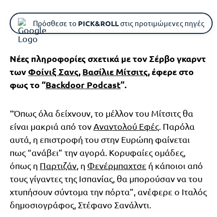
Πρόσθεσε το
PICK&ROLL
στις προτιμώμενες πηγές
Νέες πληροφορίες σχετικά με τον Σέρβο γκαρντ
των
Φοίνιξ Σανς
,
Βασίλιε Μίτσιτς
, έφερε στο
φως το “
Backdoor Podcast
”.
“Όπως όλα δείχνουν, το μέλλον του Μίτσιτς θα
είναι μακριά από τον
Αναντολού Εφές
. Παρόλα
αυτά, η επιστροφή του στην Ευρώπη φαίνεται
πως “ανάβει” την αγορά. Κορυφαίες ομάδες,
όπως η
Παρτιζάν
, η
Φενέρμπαχτσε
ή κάποιοι από
τους γίγαντες της Ισπανίας, θα μπορούσαν να του
χτυπήσουν σύντομα την πόρτα”, ανέφερε ο Ιταλός
δημοσιογράφος, Στέφανο Σανάλντι.