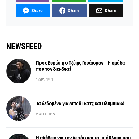
Share
Share
Share
NEWSFEED
Προς Ευρώπη ο Τζέιμς Γουάισμαν – Η ομάδα
που τον διεκδικεί
1 ΏΡΑ ΠΡΙΝ
Τα δεδομένα για Μποθ Γκατς και Ολυμπιακό
2 ΏΡΕΣ ΠΡΙΝ
Η αλήθεια για τον Λεσόρ και το πρόβλημα που