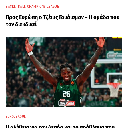
BASKETBALL CHAMPIONS LEAGUE
Προς Ευρώπη ο Τζέιμς Γουάισμαν – Η ομάδα που
τον διεκδικεί
EUROLEAGUE
Η αλήθεια για τον Λεσόρ και το πρόβλημα που