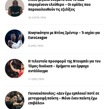
παραμένουν ελεύθερα – Οι ομάδες που
παρακολουθούν τις εξελίξεις
34 ΛΕΠΤΆ ΠΡΙΝ
Κινητικότητα με Ντένις Σρέντερ – Τι ισχύει για
EuroLeague
9 ΏΡΕΣ ΠΡΙΝ
Η τελευταία προσφορά της Ντουμπάι για τον
Τόμας Γουόκαπ – Χρήματα και έμψυχο
αντάλλαγμα
11 ΏΡΕΣ ΠΡΙΝ
Γιαννακόπουλος: «Δεν έχω εμπλακεί ποτέ σε
μεταγραφή παίκτη – Μόνο έναν παίκτη έχω
επιβάλει»