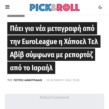
EUROCUP
Πάει για νέα μεταγραφή από
την EuroLeague η Χάποελ Τελ
Αβίβ σύμφωνα με ρεπορτάζ
από το Ισραήλ
ΤΟΥ
ΠΈΤΡΟΣ ΔΗΜΗΤΡΙΆΔΗΣ
18 ΟΚΤΩΒΡΊΟΥ 2024 | 15:08
Advertisement