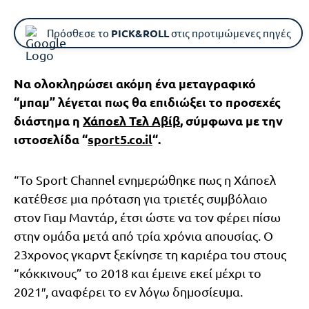
Πρόσθεσε το
PICK&ROLL
στις προτιμώμενες πηγές
Να ολοκληρώσει ακόμη ένα μεταγραφικό
“μπαμ” λέγεται πως θα επιδιώξει το προσεχές
διάστημα η
Χάποελ Τελ Αβίβ
, σύμφωνα με την
ιστοσελίδα “
sport5.co.il
“.
“Το Sport Channel ενημερώθηκε πως η Χάποελ
κατέθεσε μια πρόταση για τριετές συμβόλαιο
στον Γιαμ Μαντάρ, έτσι ώστε να τον φέρει πίσω
στην ομάδα μετά από τρία χρόνια απουσίας. Ο
23χρονος γκαρντ ξεκίνησε τη καριέρα του στους
“κόκκινους” το 2018 και έμεινε εκεί μέχρι το
2021″, αναφέρει το εν λόγω δημοσίευμα.