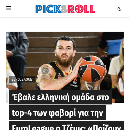
EUROLEAGUE
Έβαλε ελληνική ομάδα στο
top-4 των φαβορί για την
EuroLeague ο Τζέιμς: «Παίζουν