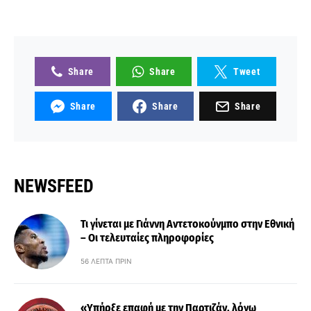
Share
Share
Tweet
Share
Share
Share
NEWSFEED
Τι γίνεται με Γιάννη Αντετοκούνμπο στην Εθνική
– Οι τελευταίες πληροφορίες
56 ΛΕΠΤΆ ΠΡΙΝ
«Υπήρξε επαφή με την Παρτιζάν, λόγω