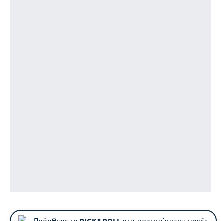
Πρόσθεσε το
PICK&ROLL
στις προτιμώμενες πηγές