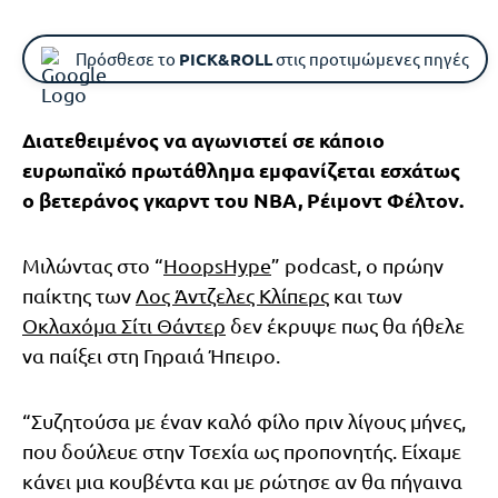
Πρόσθεσε το
PICK&ROLL
στις προτιμώμενες πηγές
Διατεθειμένος να αγωνιστεί σε κάποιο
ευρωπαϊκό πρωτάθλημα εμφανίζεται εσχάτως
ο βετεράνος γκαρντ του NBA, Ρέιμοντ Φέλτον.
Μιλώντας στο “
HoopsHype
” podcast, o πρώην
παίκτης των
Λος Άντζελες Κλίπερς
και των
Οκλαχόμα Σίτι Θάντερ
δεν έκρυψε πως θα ήθελε
να παίξει στη Γηραιά Ήπειρο.
“Συζητούσα με έναν καλό φίλο πριν λίγους μήνες,
που δούλευε στην Τσεχία ως προπονητής. Είχαμε
κάνει μια κουβέντα και με ρώτησε αν θα πήγαινα