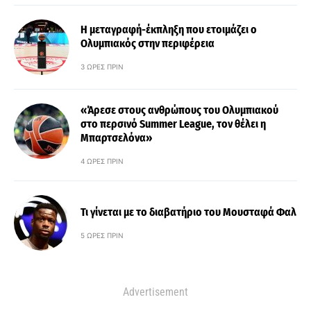
Η μεταγραφή-έκπληξη που ετοιμάζει ο
Ολυμπιακός στην περιφέρεια
3 ΏΡΕΣ ΠΡΙΝ
«Άρεσε στους ανθρώπους του Ολυμπιακού
στο περσινό Summer League, τον θέλει η
Μπαρτσελόνα»
4 ΏΡΕΣ ΠΡΙΝ
Τι γίνεται με το διαβατήριο του Μουσταφά Φαλ
5 ΏΡΕΣ ΠΡΙΝ
Advertisement