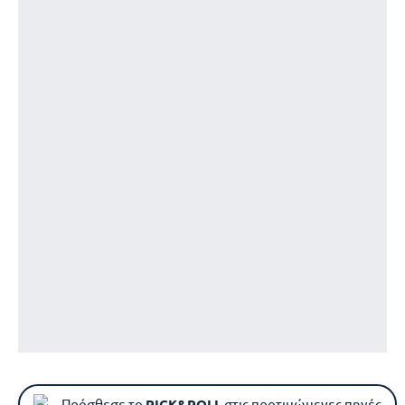
Πρόσθεσε το
PICK&ROLL
στις προτιμώμενες πηγές