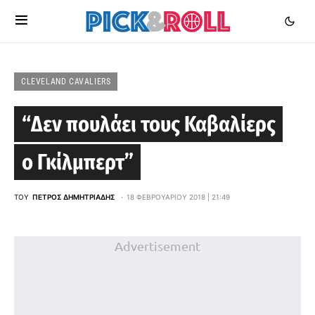
CLEVELAND CAVALIERS
“Δεν πουλάει τους Καβαλίερς
ο Γκίλμπερτ”
ΤΟΥ
ΠΈΤΡΟΣ ΔΗΜΗΤΡΙΆΔΗΣ
18 ΦΕΒΡΟΥΑΡΊΟΥ 2018 | 21:49
Advertisement