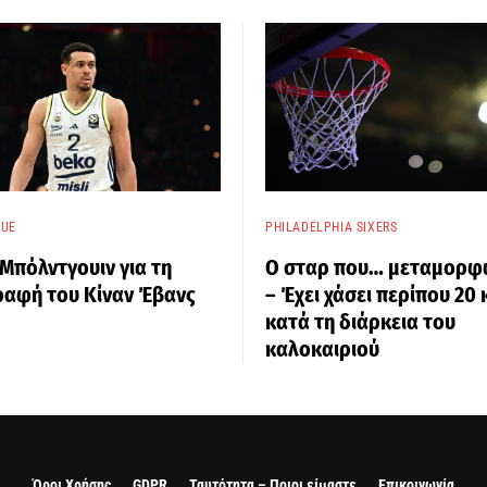
GUE
PHILADELPHIA SIXERS
Μπόλντγουιν για τη
Ο σταρ που… μεταμορφ
ραφή του Κίναν Έβανς
– Έχει χάσει περίπου 20 
κατά τη διάρκεια του
καλοκαιριού
Όροι Χρήσης
GDPR
Ταυτότητα – Ποιοι είμαστε
Επικοινωνία