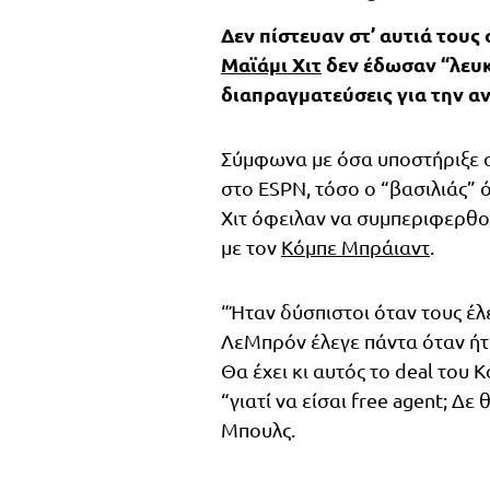
Δεν πίστευαν στ’ αυτιά τους 
Μαϊάμι Χιτ
δεν έδωσαν “λευκ
διαπραγματεύσεις για την α
Σύμφωνα με όσα υποστήριξε 
στο ESPN, τόσο ο “βασιλιάς” ό
Χιτ όφειλαν να συμπεριφερθο
με τον
Κόμπε Μπράιαντ
.
“Ήταν δύσπιστοι όταν τους έλ
ΛεΜπρόν έλεγε πάντα όταν ήτα
Θα έχει κι αυτός το deal του 
“γιατί να είσαι free agent; Δ
Μπουλς.