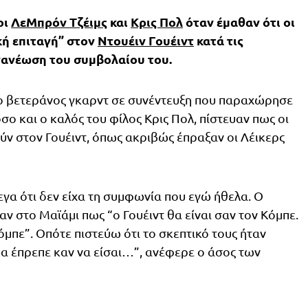
οι
ΛεΜπρόν Τζέιμς
και
Κρις Πολ
όταν έμαθαν ότι οι
ή επιταγή” στον
Ντουέιν Γουέιντ
κατά τις
νανέωση του συμβολαίου του.
ο βετεράνος γκαρντ σε συνέντευξη που παραχώρησε
σο και ο καλός του φίλος Κρις Πολ, πίστευαν πως οι
ύν στον Γουέιντ, όπως ακριβώς έπραξαν οι Λέικερς
εγα ότι δεν είχα τη συμφωνία που εγώ ήθελα. Ο
ν στο Μαϊάμι πως “ο Γουέιντ θα είναι σαν τον Κόμπε.
Κόμπε”. Οπότε πιστεύω ότι το σκεπτικό τους ήταν
ε θα έπρεπε καν να είσαι…”, ανέφερε ο άσος των