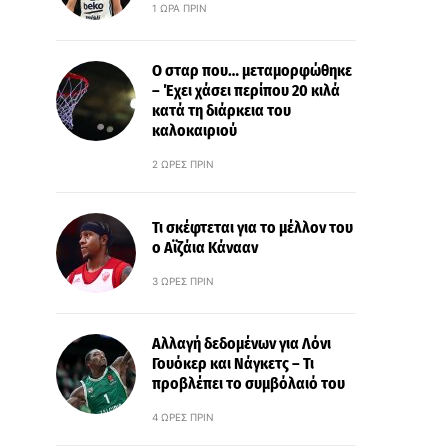
1 ΏΡΑ ΠΡΙΝ
Ο σταρ που… μεταμορφώθηκε
– Έχει χάσει περίπου 20 κιλά
κατά τη διάρκεια του
καλοκαιριού
2 ΏΡΕΣ ΠΡΙΝ
Τι σκέφτεται για το μέλλον του
ο Αϊζάια Κάνααν
3 ΏΡΕΣ ΠΡΙΝ
Αλλαγή δεδομένων για Λόνι
Γουόκερ και Νάγκετς – Τι
προβλέπει το συμβόλαιό του
4 ΏΡΕΣ ΠΡΙΝ