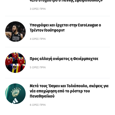
«Στο στόχαστρο ο Γιάννης Σφαιρόπουλος»
3 ΏΡΕΣ ΠΡΙΝ
Υπογράφει και έρχεται στην EuroLeague ο
Τρέντον Γουότφορντ
4 ΏΡΕΣ ΠΡΙΝ
Προς αλλαγή ονόματος η Φενέρμπαχτσε
5 ΏΡΕΣ ΠΡΙΝ
Μετά τους Όσμαν και Τολιόπουλο, σκέψεις για
νέα αποχώρηση από το ρόστερ του
Παναθηναϊκού
6 ΏΡΕΣ ΠΡΙΝ