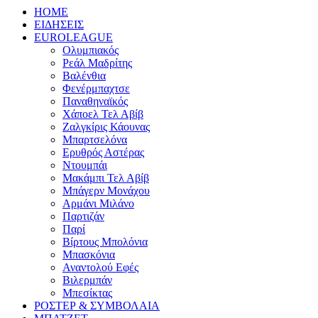
HOME
ΕΙΔΗΣΕΙΣ
EUROLEAGUE
Ολυμπιακός
Ρεάλ Μαδρίτης
Βαλένθια
Φενέρμπαχτσε
Παναθηναϊκός
Χάποελ Τελ Αβίβ
Ζαλγκίρις Κάουνας
Μπαρτσελόνα
Ερυθρός Αστέρας
Ντουμπάι
Μακάμπι Τελ Αβίβ
Μπάγερν Μονάχου
Αρμάνι Μιλάνο
Παρτιζάν
Παρί
Βίρτους Μπολόνια
Μπασκόνια
Αναντολού Εφές
Βιλερμπάν
Μπεσίκτας
ΡΟΣΤΕΡ & ΣΥΜΒΟΛΑΙΑ