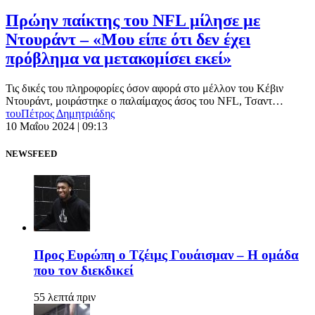
Πρώην παίκτης του NFL μίλησε με
Ντουράντ – «Μου είπε ότι δεν έχει
πρόβλημα να μετακομίσει εκεί»
Τις δικές του πληροφορίες όσον αφορά στο μέλλον του Κέβιν
Ντουράντ, μοιράστηκε ο παλαίμαχος άσος του NFL, Τσαντ…
του
Πέτρος Δημητριάδης
10 Μαΐου 2024 | 09:13
NEWSFEED
Προς Ευρώπη ο Τζέιμς Γουάισμαν – Η ομάδα
που τον διεκδικεί
55 λεπτά πριν