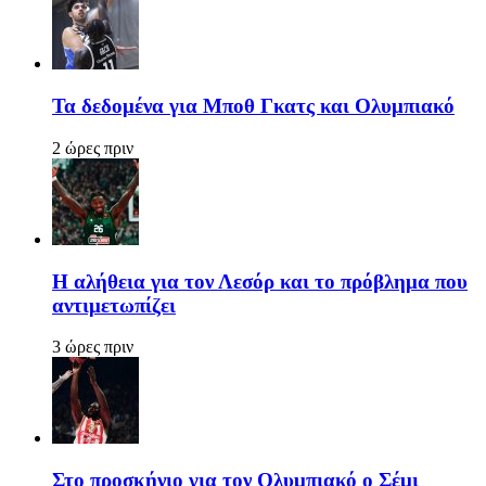
Τα δεδομένα για Μποθ Γκατς και Ολυμπιακό
2 ώρες πριν
Η αλήθεια για τον Λεσόρ και το πρόβλημα που
αντιμετωπίζει
3 ώρες πριν
Στο προσκήνιο για τον Ολυμπιακό ο Σέμι