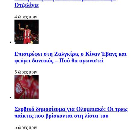
Οτζελέγιε
4 ώρες πριν
Επιστρέφει στη Ζαλγκίρις ο Κίναν Έβανς και
φεύγει δανεικός – Πού θα αγωνιστεί
5 ώρες πριν
Σερβικό δημοσίευμα για Ολυμπιακό: Οι τρεις
παίκτες που βρίσκονται στη λίστα του
5 ώρες πριν