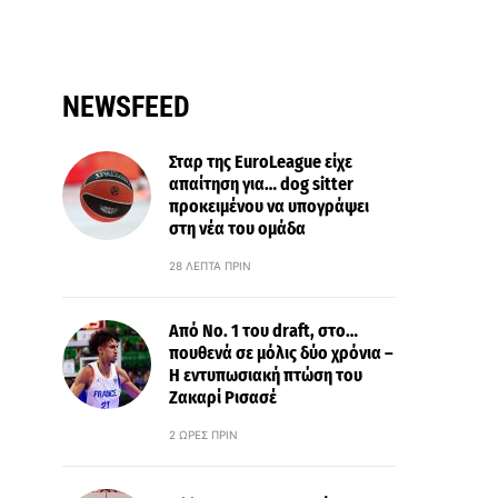
NEWSFEED
Σταρ της EuroLeague είχε
απαίτηση για… dog sitter
προκειμένου να υπογράψει
στη νέα του ομάδα
28 ΛΕΠΤΆ ΠΡΙΝ
Από Νo. 1 του draft, στο…
πουθενά σε μόλις δύο χρόνια –
Η εντυπωσιακή πτώση του
Ζακαρί Ρισασέ
2 ΏΡΕΣ ΠΡΙΝ