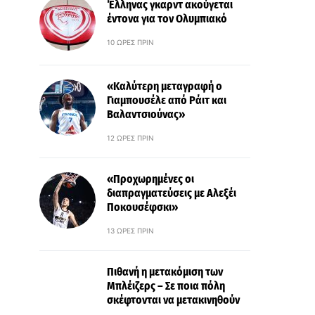
Έλληνας γκαρντ ακούγεται
έντονα για τον Ολυμπιακό
10 ΏΡΕΣ ΠΡΙΝ
«Καλύτερη μεταγραφή ο
Γιαμπουσέλε από Ράιτ και
Βαλαντσιούνας»
12 ΏΡΕΣ ΠΡΙΝ
«Προχωρημένες οι
διαπραγματεύσεις με Αλεξέι
Ποκουσέφσκι»
13 ΏΡΕΣ ΠΡΙΝ
Πιθανή η μετακόμιση των
Μπλέιζερς – Σε ποια πόλη
σκέφτονται να μετακινηθούν