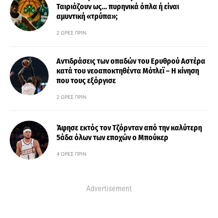
Ταιριάζουν ως… πυρηνικά όπλα ή είναι
αμυντική «τρύπα»;
2 ΏΡΕΣ ΠΡΙΝ
Αντιδράσεις των οπαδών του Ερυθρού Αστέρα
κατά του νεοαποκτηθέντα Μότλεϊ – Η κίνηση
που τους εξόργισε
2 ΏΡΕΣ ΠΡΙΝ
Άφησε εκτός τον Τζόρνταν από την καλύτερη
5άδα όλων των εποχών ο Μπούκερ
4 ΏΡΕΣ ΠΡΙΝ
Advertisement