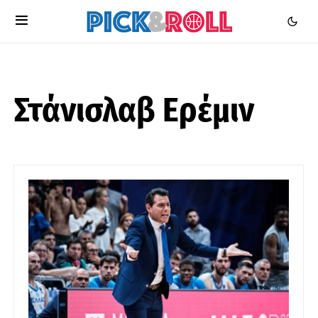
Στάνισλαβ Ερέμιν