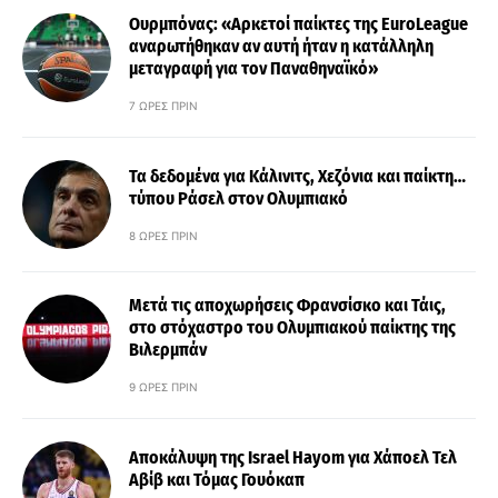
Ουρμπόνας: «Αρκετοί παίκτες της EuroLeague
αναρωτήθηκαν αν αυτή ήταν η κατάλληλη
μεταγραφή για τον Παναθηναϊκό»
7 ΏΡΕΣ ΠΡΙΝ
Τα δεδομένα για Κάλινιτς, Χεζόνια και παίκτη…
τύπου Ράσελ στον Ολυμπιακό
8 ΏΡΕΣ ΠΡΙΝ
Μετά τις αποχωρήσεις Φρανσίσκο και Τάις,
στο στόχαστρο του Ολυμπιακού παίκτης της
Βιλερμπάν
9 ΏΡΕΣ ΠΡΙΝ
Αποκάλυψη της Israel Hayom για Χάποελ Τελ
Αβίβ και Τόμας Γουόκαπ