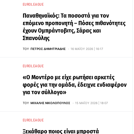
EUROLEAGUE
Παναθηναϊκός: Τα ποσοστά για τον
επόμενο προπονητή – Πόσες πιθανότητες
έχουν Ομπράντοβιτς, Σάρας και
Σπανούλης
ΤΟΥ
ΠΈΤΡΟΣ ΔΗΜΗΤΡΙΆΔΗΣ
16 ΜΑΪ́ΟΥ 2026 | 16:17
EUROLEAGUE
«Ο Μοντέρο με είχε ρωτήσει αρκετές
φορές για την ομάδα, έδειχνε ενδιαφέρον
για τον σύλλογο»
ΤΟΥ
ΜΙΧΆΛΗΣ ΝΙΚΟΛΌΠΟΥΛΟΣ
15 ΜΑΪ́ΟΥ 2026 | 18:07
EUROLEAGUE
Ξεκάθαρο ποιος είναι μπροστά