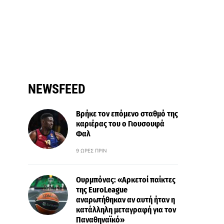
NEWSFEED
Βρήκε τον επόμενο σταθμό της
καριέρας του ο Γιουσουφά
Φαλ
9 ΏΡΕΣ ΠΡΙΝ
Ουρμπόνας: «Αρκετοί παίκτες
της EuroLeague
αναρωτήθηκαν αν αυτή ήταν η
κατάλληλη μεταγραφή για τον
Παναθηναϊκό»