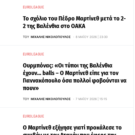
EUROLEAGUE
Το σχόλιο του Πέδρο Μαρτίνεθ μετά το 2-
2 της Βαλένθια στο ΟΑΚΑ
ΤΟΥ
ΜΙΧΆΛΗΣ ΝΙΚΟΛΌΠΟΥΛΟΣ
8 ΜΑΪ́ΟΥ 2026 | 23:30
EUROLEAGUE
Ουρμπόνας: «Οι τύποι της Βαλένθια
έχουν… balls – Ο Μαρτίνεθ είπε για τον
Γιαννακόπουλο όσα πολλοί φοβούνται να
πουν»
ΤΟΥ
ΜΙΧΆΛΗΣ ΝΙΚΟΛΌΠΟΥΛΟΣ
7 ΜΑΪ́ΟΥ 2026 | 15:15
EUROLEAGUE
Ο Μαρτίνεθ εξήγησε γιατί προκάλεσε το
συμβάν με τον Αταμάν που έφερε την