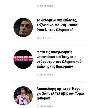
10 ΏΡΕΣ ΠΡΙΝ
Τα δεδομένα για Κάλινιτς,
Χεζόνια και παίκτη… τύπου
Ράσελ στον Ολυμπιακό
11 ΏΡΕΣ ΠΡΙΝ
Μετά τις αποχωρήσεις
Φρανσίσκο και Τάις, στο
στόχαστρο του Ολυμπιακού
παίκτης της Βιλερμπάν
12 ΏΡΕΣ ΠΡΙΝ
Αποκάλυψη της Israel Hayom
για Χάποελ Τελ Αβίβ και Τόμας
Γουόκαπ
13 ΏΡΕΣ ΠΡΙΝ