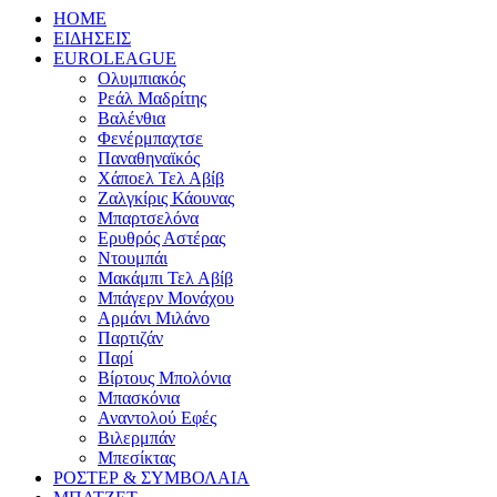
HOME
ΕΙΔΗΣΕΙΣ
EUROLEAGUE
Ολυμπιακός
Ρεάλ Μαδρίτης
Βαλένθια
Φενέρμπαχτσε
Παναθηναϊκός
Χάποελ Τελ Αβίβ
Ζαλγκίρις Κάουνας
Μπαρτσελόνα
Ερυθρός Αστέρας
Ντουμπάι
Μακάμπι Τελ Αβίβ
Μπάγερν Μονάχου
Αρμάνι Μιλάνο
Παρτιζάν
Παρί
Βίρτους Μπολόνια
Μπασκόνια
Αναντολού Εφές
Βιλερμπάν
Μπεσίκτας
ΡΟΣΤΕΡ & ΣΥΜΒΟΛΑΙΑ