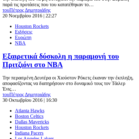
παρά τις προτάσεις που του κατατέθηκαν το…
του
Πέτρος Δημητριάδης
20 Νοεμβρίου 2016 | 22:27
Houston Rockets
Ειδήσεις
Ευρώπη
ΝΒΑ
Εξαιρετικά δύσκολη η παραμονή του
Πριτζιόνι στο NBA
Την περασμένη Δευτέρα οι Χιούστον Ρόκετς έκαναν την έκπληξη,
αποφασίζοντας να διατηρήσουν στο δυναμικό τους τον Τάιλερ
Ένις…
του
Πέτρος Δημητριάδης
30 Οκτωβρίου 2016 | 16:30
Atlanta Hawks
Boston Celtics
Dallas Mavericks
Houston Rockets
Indiana Pacers
Los Angeles Lakers