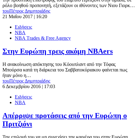
ρόλο βοηθού προπονητή, εξετάζουν οι ιθύνοντες των Νιου Γιορκ…
του
Πέτρος Δημητριάδης
21 Μαΐου 2017 | 16:20
Ειδήσεις
ΝΒΑ
ΝΒΑ Τrades & Free Agency
Στην Ευρώπη τρεις ακόμη NBAers
Η ανακοίνωση απόκτησης του Κόουπλαντ από την Τόφας
Μπούρσα κατά τη διάρκεια του Σαββατοκύριακου φαίνεται πως
ήταν μόνο η…
του
Πέτρος Δημητριάδης
6 Δεκεμβρίου 2016 | 17:03
Ειδήσεις
ΝΒΑ
Απέρριψε προτάσεις από την Ευρώπη ο
Πριτζιόνι
Την επιλογή του να μη συνεχίσει την καριέρα του στην Ευρώπη