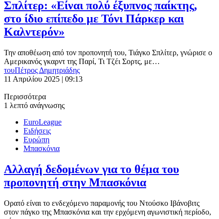
Σπλίτερ: «Είναι πολύ έξυπνος παίκτης,
στο ίδιο επίπεδο με Τόνι Πάρκερ και
Καλντερόν»
Την αποθέωση από τον προπονητή του, Τιάγκο Σπλίτερ, γνώρισε ο
Αμερικανός γκαρντ της Παρί, Τι Τζέι Σορτς, με…
του
Πέτρος Δημητριάδης
11 Απριλίου 2025 | 09:13
Περισσότερα
1 λεπτό ανάγνωσης
EuroLeague
Ειδήσεις
Ευρώπη
Μπασκόνια
Αλλαγή δεδομένων για το θέμα του
προπονητή στην Μπασκόνια
Ορατό είναι το ενδεχόμενο παραμονής του Ντούσκο Ιβάνοβιτς
στον πάγκο της Μπασκόνια και την ερχόμενη αγωνιστική περίοδο,