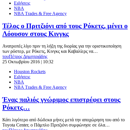
Ειδήσεις
ΝΒΑ
ΝΒΑ Τrades & Free Agency
Τέλος ο Πριτζιόνι από τους Ρόκετς, μένει ο
Λόουσον στους Κινγκς
Ανατροπές λίγο πριν τη λήξη της διορίας για την οριστικοποίηση
των ρόστερ, με Ρόκετς, Κινγκς και Καβαλίερς να…
του
Πέτρος Δημητριάδης
25 Οκτωβρίου 2016 | 10:32
Houston Rockets
Ειδήσεις
ΝΒΑ
ΝΒΑ Τrades & Free Agency
Ένας παλιός γνώριμος επιστρέφει στους
Ρόκετς…
Κάτι λιγότερο από δώδεκα μήνες μετά την αποχώρηση του από το
Toyota Center, ο Πάμπλο Πριτζιόνι συμφώνησε σε όλα…