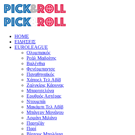
HOME
ΕΙΔΗΣΕΙΣ
EUROLEAGUE
Ολυμπιακός
Ρεάλ Μαδρίτης
Βαλένθια
Φενέρμπαχτσε
Παναθηναϊκός
Χάποελ Τελ Αβίβ
Ζαλγκίρις Κάουνας
Μπαρτσελόνα
Ερυθρός Αστέρας
Ντουμπάι
Μακάμπι Τελ Αβίβ
Μπάγερν Μονάχου
Αρμάνι Μιλάνο
Παρτιζάν
Παρί
Βίρτους Μπολόνια