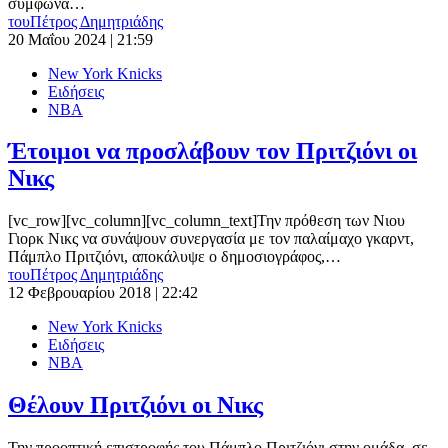
σύμφωνα…
του
Πέτρος Δημητριάδης
20 Μαΐου 2024 | 21:59
New York Knicks
Ειδήσεις
ΝΒΑ
Έτοιμοι να προσλάβουν τον Πριτζιόνι οι
Νικς
[vc_row][vc_column][vc_column_text]Την πρόθεση των Νιου
Γιορκ Νικς να συνάψουν συνεργασία με τον παλαίμαχο γκαρντ,
Πάμπλο Πριτζιόνι, αποκάλυψε ο δημοσιογράφος,…
του
Πέτρος Δημητριάδης
12 Φεβρουαρίου 2018 | 22:42
New York Knicks
Ειδήσεις
ΝΒΑ
Θέλουν Πριτζιόνι οι Νικς
Την προοπτική επιστροφής του Πάμπλο Πριτζιόνι στην ομάδα, σε