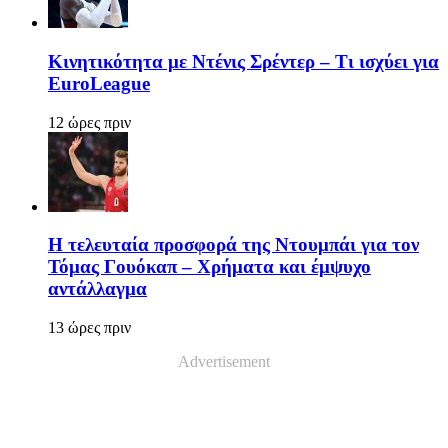
Κινητικότητα με Ντένις Σρέντερ – Τι ισχύει για
EuroLeague
12 ώρες πριν
Η τελευταία προσφορά της Ντουμπάι για τον
Τόμας Γουόκαπ – Χρήματα και έμψυχο
αντάλλαγμα
13 ώρες πριν
Advertisement