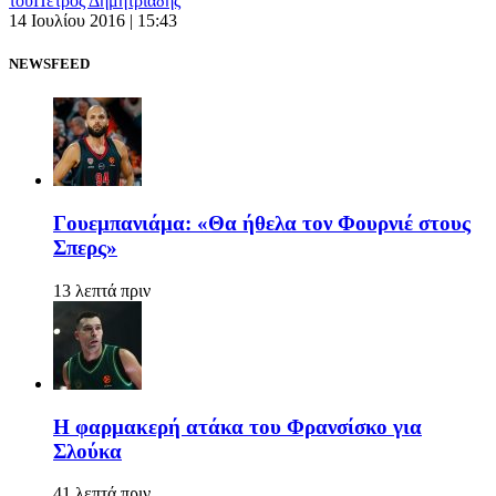
του
Πέτρος Δημητριάδης
14 Ιουλίου 2016 | 15:43
NEWSFEED
Γουεμπανιάμα: «Θα ήθελα τον Φουρνιέ στους
Σπερς»
13 λεπτά πριν
Η φαρμακερή ατάκα του Φρανσίσκο για
Σλούκα
41 λεπτά πριν