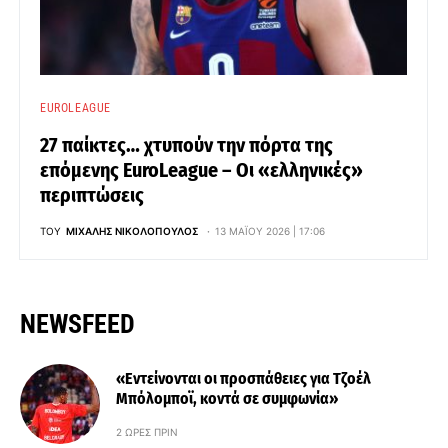
EUROLEAGUE
27 παίκτες… χτυπούν την πόρτα της
επόμενης EuroLeague – Οι «ελληνικές»
περιπτώσεις
ΤΟΥ
ΜΙΧΆΛΗΣ ΝΙΚΟΛΌΠΟΥΛΟΣ
13 ΜΑΪ́ΟΥ 2026 | 17:06
NEWSFEED
«Εντείνονται οι προσπάθειες για Τζοέλ
Μπόλομποϊ, κοντά σε συμφωνία»
2 ΏΡΕΣ ΠΡΙΝ