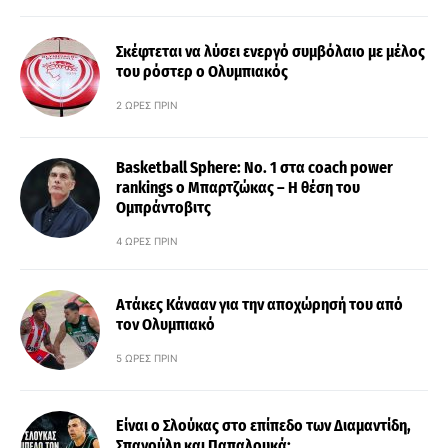
Σκέφτεται να λύσει ενεργό συμβόλαιο με μέλος
του ρόστερ ο Ολυμπιακός
2 ΏΡΕΣ ΠΡΙΝ
Basketball Sphere: No. 1 στα coach power
rankings ο Μπαρτζώκας – Η θέση του
Ομπράντοβιτς
4 ΏΡΕΣ ΠΡΙΝ
Ατάκες Κάνααν για την αποχώρησή του από
τον Ολυμπιακό
5 ΏΡΕΣ ΠΡΙΝ
Είναι ο Σλούκας στο επίπεδο των Διαμαντίδη,
Σπανούλη και Παπαλουκά;