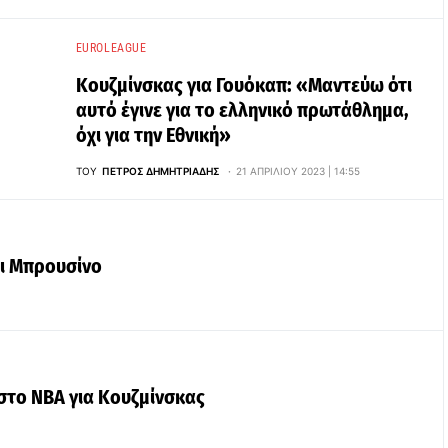
EUROLEAGUE
Κουζμίνσκας για Γουόκαπ: «Μαντεύω ότι
αυτό έγινε για το ελληνικό πρωτάθλημα,
όχι για την Εθνική»
ΤΟΥ
ΠΈΤΡΟΣ ΔΗΜΗΤΡΙΆΔΗΣ
21 ΑΠΡΙΛΊΟΥ 2023 | 14:55
αι Μπρουσίνο
στο NBA για Κουζμίνσκας