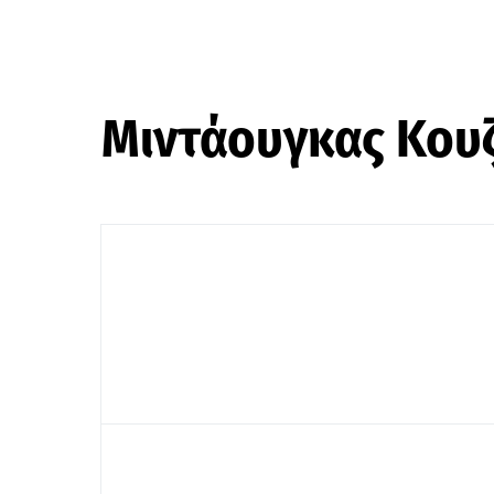
Μιντάουγκας Κου