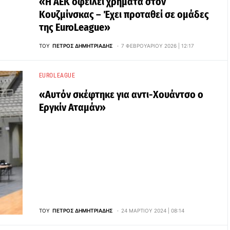
«Η ΑΕΚ οφείλει χρήματα στον
Κουζμίνσκας – Έχει προταθεί σε ομάδες
της EuroLeague»
ΤΟΥ
ΠΈΤΡΟΣ ΔΗΜΗΤΡΙΆΔΗΣ
7 ΦΕΒΡΟΥΑΡΊΟΥ 2026 | 12:17
EUROLEAGUE
«Αυτόν σκέφτηκε για αντι-Χουάντσο ο
Εργκίν Αταμάν»
ΤΟΥ
ΠΈΤΡΟΣ ΔΗΜΗΤΡΙΆΔΗΣ
24 ΜΑΡΤΊΟΥ 2024 | 08:14