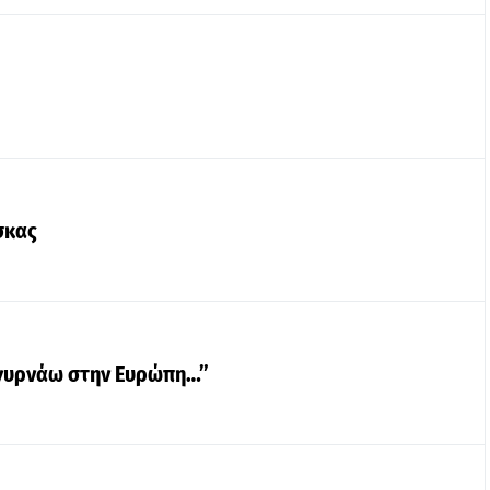
σκας
, γυρνάω στην Ευρώπη…”