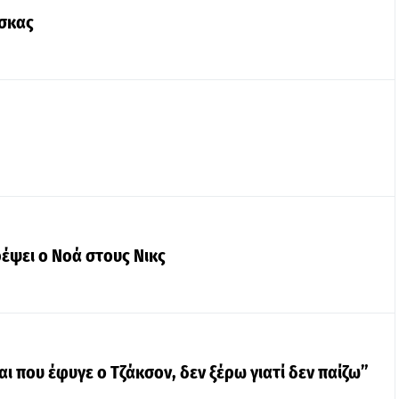
νσκας
ρέψει ο Νοά στους Νικς
ι που έφυγε ο Τζάκσον, δεν ξέρω γιατί δεν παίζω”