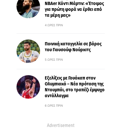
ΝΒΑer Κόντι Μάρτιν: «Έτοιμος
για πρώτη φορά να έρθει από
τα μέρη μας»
4 ΏΡΕΣ ΠΡΙΝ
Ποινική καταγγελία σε βάρος
του Γιουσούφ Νούρκιτς
5 ΏΡΕΣ ΠΡΙΝ
Εξελίξεις με Γουόκαπ στον
Ολυμπιακό – Νέα πρόταση της
Ντουμπάι, στο τραπέζι έμψυχο
αντάλλαγμα
6 ΏΡΕΣ ΠΡΙΝ
Advertisement