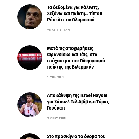
Τα δεδομένα για Κάλινιτς,
Χεζόνια και παίκτη… τύπου
Ράσελ στον Ολυμπιακό
26 ΛΕΠΤΆ ΠΡΙΝ
Μετά τις αποχωρήσεις
Φρανσίσκο και Τάις, στο
στόχαστρο του Ολυμπιακού
παίκτης της Βιλερμπάν
1 ΏΡΑ ΠΡΙΝ
Αποκάλυψη της Israel Hayom
για Χάποελ Τελ Αβίβ και Τόμας
Γουόκαπ
3 ΏΡΕΣ ΠΡΙΝ
Στο προσκήνιο το όνομα του