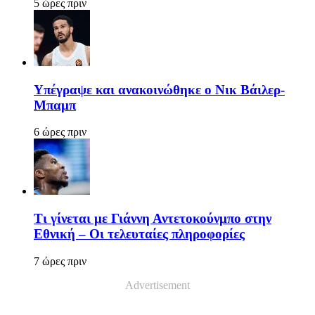
5 ώρες πριν
Υπέγραψε και ανακοινώθηκε ο Νικ Βάιλερ-
Μπαμπ
6 ώρες πριν
Τι γίνεται με Γιάννη Αντετοκούνμπο στην
Εθνική – Οι τελευταίες πληροφορίες
7 ώρες πριν
Advertisement