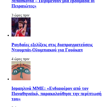
Μπασκόνια – Περιμένουν μία εβδομάδα οι
Πειραιώτες»
3 ώρες πριν
Ραγδαίες εξελίξεις στις διαπραγματεύσεις
Ντουμπάι-Ολυμπιακού για Γουόκαπ
4 ώρες πριν
Ισραηλινά ΜΜΕ: «Ενδιαφέρον από τον
Παναθηναϊκό, παρακολούθησε την περίπτωσή
του»