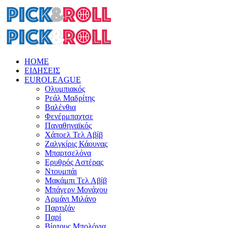
HOME
ΕΙΔΗΣΕΙΣ
EUROLEAGUE
Ολυμπιακός
Ρεάλ Μαδρίτης
Βαλένθια
Φενέρμπαχτσε
Παναθηναϊκός
Χάποελ Τελ Αβίβ
Ζαλγκίρις Κάουνας
Μπαρτσελόνα
Ερυθρός Αστέρας
Ντουμπάι
Μακάμπι Τελ Αβίβ
Μπάγερν Μονάχου
Αρμάνι Μιλάνο
Παρτιζάν
Παρί
Βίρτους Μπολόνια