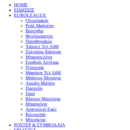
HOME
ΕΙΔΗΣΕΙΣ
EUROLEAGUE
Ολυμπιακός
Ρεάλ Μαδρίτης
Βαλένθια
Φενέρμπαχτσε
Παναθηναϊκός
Χάποελ Τελ Αβίβ
Ζαλγκίρις Κάουνας
Μπαρτσελόνα
Ερυθρός Αστέρας
Ντουμπάι
Μακάμπι Τελ Αβίβ
Μπάγερν Μονάχου
Αρμάνι Μιλάνο
Παρτιζάν
Παρί
Βίρτους Μπολόνια
Μπασκόνια
Αναντολού Εφές
Βιλερμπάν
Μπεσίκτας
ΡΟΣΤΕΡ & ΣΥΜΒΟΛΑΙΑ