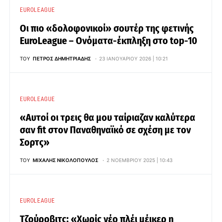
EUROLEAGUE
Οι πιο «δολοφονικοί» σουτέρ της φετινής
EuroLeague – Ονόματα-έκπληξη στο top-10
ΤΟΥ
ΠΈΤΡΟΣ ΔΗΜΗΤΡΙΆΔΗΣ
23 ΙΑΝΟΥΑΡΊΟΥ 2026 | 10:21
EUROLEAGUE
«Αυτοί οι τρεις θα μου ταίριαζαν καλύτερα
σαν fit στον Παναθηναϊκό σε σχέση με τον
Σορτς»
ΤΟΥ
ΜΙΧΆΛΗΣ ΝΙΚΟΛΌΠΟΥΛΟΣ
2 ΝΟΕΜΒΡΊΟΥ 2025 | 10:43
EUROLEAGUE
Τζούροβιτς: «Χωρίς νέο πλέι μέικερ η