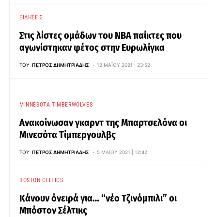
ΕΙΔΉΣΕΙΣ
Στις λίστες ομάδων του NBA παίκτες που
αγωνίστηκαν φέτος στην Ευρωλίγκα
ΤΟΥ
ΠΈΤΡΟΣ ΔΗΜΗΤΡΙΆΔΗΣ
12 ΜΑΪ́ΟΥ 2021 | 23:52
MINNESOTA TIMBERWOLVES
Ανακοίνωσαν γκαρντ της Μπαρτσελόνα οι
Μινεσότα Τίμπεργουλβς
ΤΟΥ
ΠΈΤΡΟΣ ΔΗΜΗΤΡΙΆΔΗΣ
5 ΜΑΪ́ΟΥ 2021 | 12:42
BOSTON CELTICS
Κάνουν όνειρά για… “νέο Τζινόμπιλι” οι
Μπόστον Σέλτικς