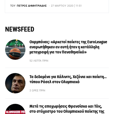
ΤΟΥ
ΠΈΤΡΟΣ ΔΗΜΗΤΡΙΆΔΗΣ
27 ΜΑΡΤΊΟΥ 2020 | 11:51
NEWSFEED
Ουρμπόνας: «Αρκετοί παίκτες της EuroLeague
αναρωτήθηκαν αν αυτή ήταν η κατάλληλη
μεταγραφή για τον Παναθηναϊκό»
52 ΛΕΠΤΆ ΠΡΙΝ
Τα δεδομένα για Κάλινιτς, Χεζόνια και παίκτη…
τύπου Ράσελ στον Ολυμπιακό
2 ΏΡΕΣ ΠΡΙΝ
Μετά τις αποχωρήσεις Φρανσίσκο και Τάις,
στο στόχαστρο του Ολυμπιακού παίκτης της