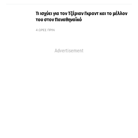
Τι ισχύει για τον Τζέριαν Γκραντ και το μέλλον
του στον Παναθηναϊκό
4 ΏΡΕΣ ΠΡΙΝ
Advertisement