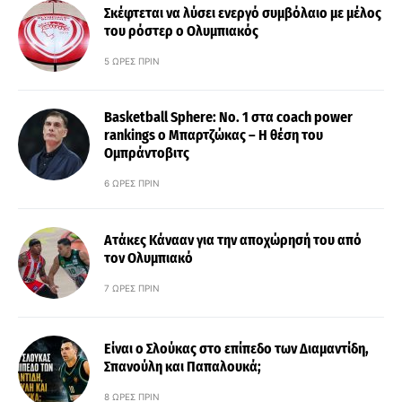
Σκέφτεται να λύσει ενεργό συμβόλαιο με μέλος
του ρόστερ ο Ολυμπιακός
5 ΏΡΕΣ ΠΡΙΝ
Basketball Sphere: No. 1 στα coach power
rankings ο Μπαρτζώκας – Η θέση του
Ομπράντοβιτς
6 ΏΡΕΣ ΠΡΙΝ
Ατάκες Κάνααν για την αποχώρησή του από
τον Ολυμπιακό
7 ΏΡΕΣ ΠΡΙΝ
Είναι ο Σλούκας στο επίπεδο των Διαμαντίδη,
Σπανούλη και Παπαλουκά;
8 ΏΡΕΣ ΠΡΙΝ