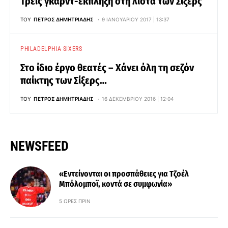
Τρεις γκαρντ-έκπληξη στη λίστα των Σίξερς
ΤΟΥ
ΠΈΤΡΟΣ ΔΗΜΗΤΡΙΆΔΗΣ
9 ΙΑΝΟΥΑΡΊΟΥ 2017 | 13:37
PHILADELPHIA SIXERS
Στο ίδιο έργο θεατές – Χάνει όλη τη σεζόν
παίκτης των Σίξερς…
ΤΟΥ
ΠΈΤΡΟΣ ΔΗΜΗΤΡΙΆΔΗΣ
16 ΔΕΚΕΜΒΡΊΟΥ 2016 | 12:04
NEWSFEED
«Εντείνονται οι προσπάθειες για Τζοέλ
Μπόλομποϊ, κοντά σε συμφωνία»
5 ΏΡΕΣ ΠΡΙΝ