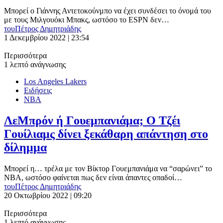
Μπορεί ο Γιάννης Αντετοκούνμπο να έχει συνδέσει το όνομά του
με τους Μιλγουόκι Μπακς, ωστόσο το ESPN δεν…
του
Πέτρος Δημητριάδης
1 Δεκεμβρίου 2022 | 23:54
Περισσότερα
1 λεπτό ανάγνωσης
Los Angeles Lakers
Ειδήσεις
ΝΒΑ
ΛεΜπρόν ή Γουεμπανιάμα; Ο Τζέι
Γουίλιαμς δίνει ξεκάθαρη απάντηση στο
δίλημμα
Μπορεί η… τρέλα με τον Βίκτορ Γουεμπανιάμα να “σαρώνει” το
ΝΒΑ, ωστόσο φαίνεται πως δεν είναι άπαντες οπαδοί…
του
Πέτρος Δημητριάδης
20 Οκτωβρίου 2022 | 09:20
Περισσότερα
1 λεπτό ανάγνωσης