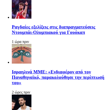
Ραγδαίες εξελίξεις στις διαπραγματεύσεις
Ντουμπάι-Ολυμπιακού για Γουόκαπ
1 ώρα πριν
Ισραηλινά ΜΜΕ: «Ενδιαφέρον από τον
Παναθηναϊκό, παρακολούθησε την περίπτωσή
του»
2 ώρες πριν