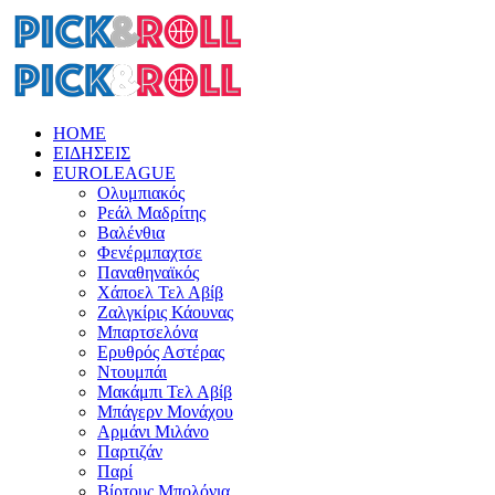
HOME
ΕΙΔΗΣΕΙΣ
EUROLEAGUE
Ολυμπιακός
Ρεάλ Μαδρίτης
Βαλένθια
Φενέρμπαχτσε
Παναθηναϊκός
Χάποελ Τελ Αβίβ
Ζαλγκίρις Κάουνας
Μπαρτσελόνα
Ερυθρός Αστέρας
Ντουμπάι
Μακάμπι Τελ Αβίβ
Μπάγερν Μονάχου
Αρμάνι Μιλάνο
Παρτιζάν
Παρί
Βίρτους Μπολόνια