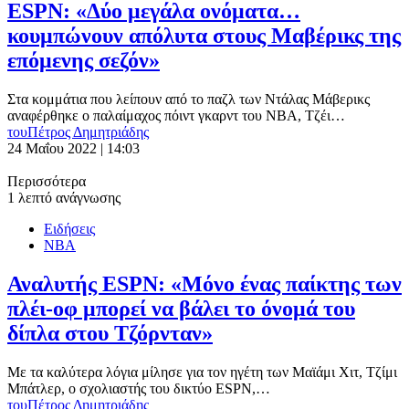
ESPN: «Δύο μεγάλα ονόματα…
κουμπώνουν απόλυτα στους Μαβέρικς της
επόμενης σεζόν»
Στα κομμάτια που λείπουν από το παζλ των Ντάλας Μάβερικς
αναφέρθηκε ο παλαίμαχος πόιντ γκαρντ του ΝΒΑ, Τζέι…
του
Πέτρος Δημητριάδης
24 Μαΐου 2022 | 14:03
Περισσότερα
1 λεπτό ανάγνωσης
Ειδήσεις
ΝΒΑ
Αναλυτής ESPN: «Μόνο ένας παίκτης των
πλέι-οφ μπορεί να βάλει το όνομά του
δίπλα στου Τζόρνταν»
Με τα καλύτερα λόγια μίλησε για τον ηγέτη των Μαϊάμι Χιτ, Τζίμι
Μπάτλερ, ο σχολιαστής του δικτύο ESPN,…
του
Πέτρος Δημητριάδης