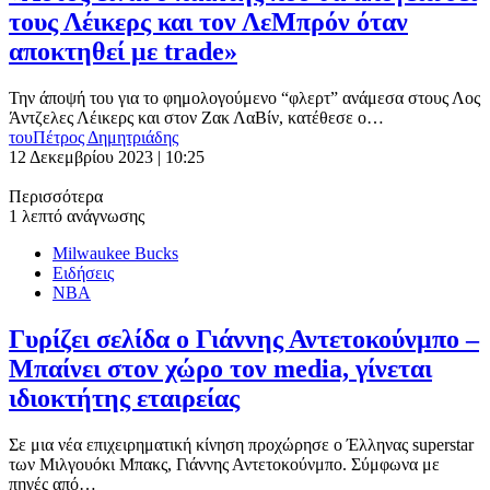
τους Λέικερς και τον ΛεΜπρόν όταν
αποκτηθεί με trade»
Την άποψή του για το φημολογούμενο “φλερτ” ανάμεσα στους Λος
Άντζελες Λέικερς και στον Ζακ ΛαΒίν, κατέθεσε ο…
του
Πέτρος Δημητριάδης
12 Δεκεμβρίου 2023 | 10:25
Περισσότερα
1 λεπτό ανάγνωσης
Milwaukee Bucks
Ειδήσεις
ΝΒΑ
Γυρίζει σελίδα ο Γιάννης Αντετοκούνμπο –
Μπαίνει στον χώρο τον media, γίνεται
ιδιοκτήτης εταιρείας
Σε μια νέα επιχειρηματική κίνηση προχώρησε ο Έλληνας superstar
των Μιλγουόκι Μπακς, Γιάννης Αντετοκούνμπο. Σύμφωνα με
πηγές από…