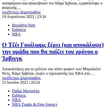
καταφέρουν και αποκτήσουν τον Κάιρι Ίρβινγκ, εμφανίστηκε ο
αναλυτής…
του
Πέτρος Δημητριάδης
19 Αυγούστου 2022 | 23:34
Brooklyn Nets
Ειδήσεις
ΝΒΑ
Ο Τζέι Γουίλιαμς ξέρει (και αποκάλυψε)
την ομάδα που θα παίζει του χρόνου ο
Ίρβινγκ
Αποκαλύψεις για το μέλλον του πόιντ γκαρντ των Μπρούκλιν
Νετς, Κάιρι Ίρβινγκ, έκανε ο σχολιαστής του ΝΒΑ στο…
του
Πέτρος Δημητριάδης
21 Ιουνίου 2022 | 20:24
Dallas Mavericks
Ειδήσεις
ΝΒΑ
ΝΒΑ Τrades & Free Agency