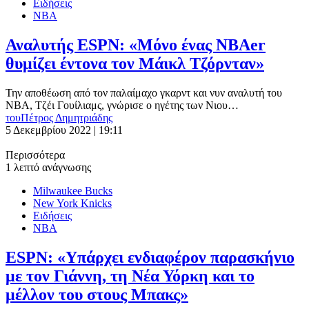
Ειδήσεις
ΝΒΑ
Αναλυτής ESPN: «Μόνο ένας NBAer
θυμίζει έντονα τον Μάικλ Τζόρνταν»
Την αποθέωση από τον παλαίμαχο γκαρντ και νυν αναλυτή του
ΝΒΑ, Τζέι Γουίλιαμς, γνώρισε ο ηγέτης των Νιου…
του
Πέτρος Δημητριάδης
5 Δεκεμβρίου 2022 | 19:11
Περισσότερα
1 λεπτό ανάγνωσης
Milwaukee Bucks
New York Knicks
Ειδήσεις
ΝΒΑ
ESPN: «Υπάρχει ενδιαφέρον παρασκήνιο
με τον Γιάννη, τη Νέα Υόρκη και το
μέλλον του στους Μπακς»