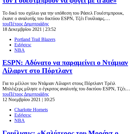
τον Γουέστμπρουν να φύγει με trade»
Το δικό του σχόλιο για την υπόθεση του Ράσελ Γουέστμπρουκ,
έκανε ο αναλυτής του δικτύου ESPN, Τζέι Γουίλιαμς.…
του
Πέτρος Δημητριάδης
18 Δεκεμβρίου 2021 | 23:52
Portland Trail Blazers
Ειδήσεις
ΝΒΑ
ESPN: Αδύνατο να παραμείνει ο Ντάμιαν
Λίλαρντ στο Πόρτλαντ
Για το μέλλον του Ντάμιαν Λίλαρντ στους Πόρτλαντ Τρέιλ
Μπλέιζερς μίλησε ο έγκριτος αναλυτής του δικτύου ESPN, Τζέι…
του
Πέτρος Δημητριάδης
12 Νοεμβρίου 2021 | 10:25
Charlotte Hornets
Ειδήσεις
ΝΒΑ
Γουίλιαμς: «Καλύτερος του Μοράντ ο