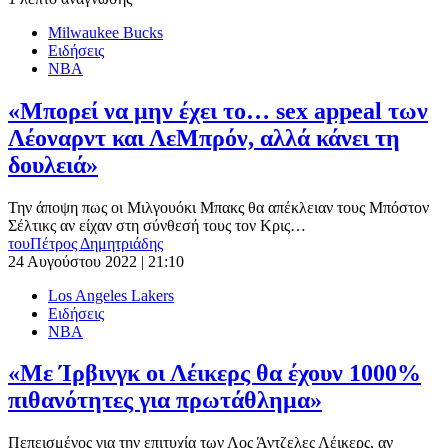
Milwaukee Bucks
Ειδήσεις
ΝΒΑ
«Μπορεί να μην έχει το… sex appeal των
Λέοναρντ και ΛεΜπρόν, αλλά κάνει τη
δουλειά»
Την άποψη πως οι Μιλγουόκι Μπακς θα απέκλειαν τους Μπόστον
Σέλτικς αν είχαν στη σύνθεσή τους τον Κρις…
του
Πέτρος Δημητριάδης
24 Αυγούστου 2022 | 21:10
Los Angeles Lakers
Ειδήσεις
ΝΒΑ
«Με Ίρβινγκ οι Λέικερς θα έχουν 1000%
πιθανότητες για πρωτάθλημα»
Πεπεισμένος για την επιτυχία των Λος Άντζελες Λέικερς, αν