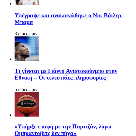
Υπέγραψε και ανακοινώθηκε ο Νικ Βάιλερ-
Μπαμπ
3 ώρες πριν
Τι γίνεται με Γιάννη Αντετοκούνμπο στην
Εθνική – Οι τελευταίες πληροφορίες
5 ώρες πριν
«Υπήρξε επαφή με την Παρτιζάν, λόγω
Ομπράντοβιτς δεν πήγα»