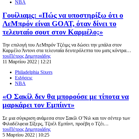
ΝΒΑ
Γουίλιαμς: «Πώς να υποστηρίξω ότι ο
ΛεΜπρόν είναι GOAT, όταν δίνει το
τελευταίο σουτ στον Καρμέλο;»
Την επιλογή του ΛεΜπρόν Τζέιμς να δώσει την μπάλα στον
Καρμέλο Άντονι στα τελευταία δευτερόλεπτα του ματς κόντρα…
του
Πέτρος Δημητριάδης
11 Μαρτίου 2022 | 12:21
Philadelphia Sixers
Ειδήσεις
ΝΒΑ
«Ο Σακίλ δεν θα μπορούσε με τίποτα να
μαρκάρει τον Εμπίιντ»
Σε μια σύγκριση ανάμεσα στον Σακίλ Ο’Νιλ και τον σέντερ των
Φιλαδέλφεια Σίξερς, Τζοέλ Εμπίιντ, προέβη ο Τζέι…
του
Πέτρος Δημητριάδης
5 Μαρτίου 2022 | 10:25