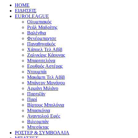
HOME
ΕΙΔΗΣΕΙΣ
EUROLEAGUE
Ολυμπιακός
Ρεάλ Μαδρίτης
Βαλένθια
Φενέρμπαχτσε
Παναθηναϊκός
Χάποελ Τελ Αβίβ
Ζαλγκίρις Κάουνας
Μπαρτσελόνα
Ερυθρός Αστέρας
Ντουμπάι
Μακάμπι Τελ Αβίβ
Μπάγερν Μονάχου
Αρμάνι Μιλάνο
Παρτιζάν
Παρί
Βίρτους Μπολόνια
Μπασκόνια
Αναντολού Εφές
Βιλερμπάν
Μπεσίκτας
ΡΟΣΤΕΡ & ΣΥΜΒΟΛΑΙΑ